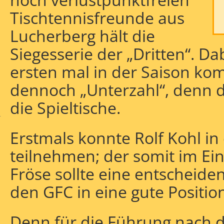
Tischtennisfreunde aus
Lucherberg hält die
Siegesserie der „Dritten“. D
ersten mal in der Saison kom
dennoch „Unterzahl“, denn de
aufgabe
die Spieltische.
r
Erstmals konnte Rolf Kohl in
teilnehmen; der somit im Ein
Fröse sollte eine entscheiden
den GFC in eine gute Positio
Denn für die Führung nach d