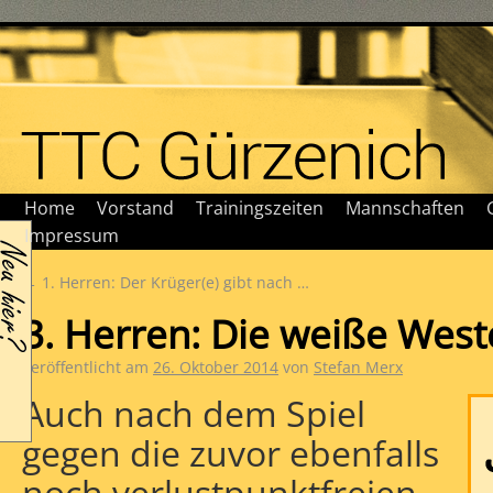
Home
Vorstand
Trainingszeiten
Mannschaften
Impressum
←
1. Herren: Der Krüger(e) gibt nach …
3. Herren: Die weiße West
Veröffentlicht am
26. Oktober 2014
von
Stefan Merx
Auch nach dem Spiel
gegen die zuvor ebenfalls
noch verlustpunktfreien