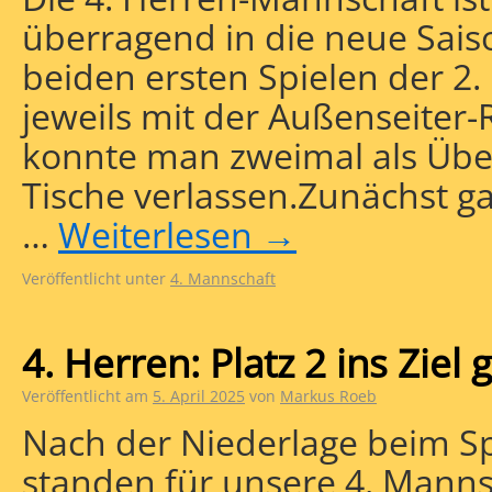
überragend in die neue Saiso
beiden ersten Spielen der 2.
jeweils mit der Außenseiter-
konnte man zweimal als Übe
Tische verlassen.Zunächst g
…
Weiterlesen
→
Veröffentlicht unter
4. Mannschaft
4. Herren: Platz 2 ins Ziel 
Veröffentlicht am
5. April 2025
von
Markus Roeb
Nach der Niederlage beim Spi
standen für unsere 4. Manns