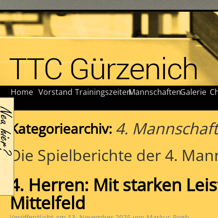
Home
Vorstand
Trainingszeiten
Mannschaften
Galerie
Ch
4. Mannschaft
Kategoriearchiv:
Die Spielberichte der 4. Man
4. Herren: Mit starken Le
Mittelfeld
Veröffentlicht am
13. November 2025
von
Markus Roeb