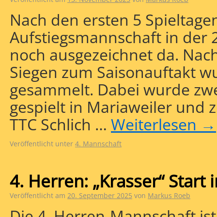
Nach den ersten 5 Spieltage
Aufstiegsmannschaft in der 
noch ausgezeichnet da. Nach
Siegen zum Saisonauftakt w
gesammelt. Dabei wurde zw
gespielt in Mariaweiler und 
TTC Schlich …
Weiterlesen
→
Veröffentlicht unter
4. Mannschaft
4. Herren: „Krasser“ Start 
Veröffentlicht am
20. September 2025
von
Markus Roeb
Die 4. Herren-Mannschaft ist 