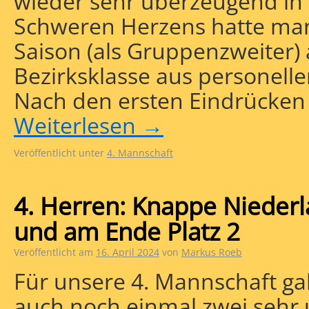
wieder sehr überzeugend in d
Schweren Herzens hatte man
Saison (als Gruppenzweiter) a
Bezirksklasse aus personelle
Nach den ersten Eindrücken 
Weiterlesen
→
Veröffentlicht unter
4. Mannschaft
4. Herren: Knappe Nieder
und am Ende Platz 2
Veröffentlicht am
16. April 2024
von
Markus Roeb
Für unsere 4. Mannschaft g
auch noch einmal zwei sehr 