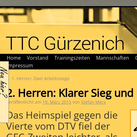
Home
Vorstand
Trainingszeiten
Mannschaften
Impressum
←
1. Herren: Zwei Arbeitssiege
2. Herren: Klarer Sieg un
Veröffentlicht am
19. März 2015
von
Stefan Merx
Das Heimspiel gegen die
Vierte vom DTV fiel der
GFC-Zweiten leichter, als