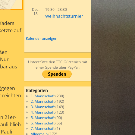
Dez.
19:30
-
23:30
18
Weihnachtsturnier
Kaders
setzte auf
Kalender anzeigen
eßen
 Nur
Unterstütze den TTC Gürzenich mit
nbar aus
einer Spende über PayPal:
 (gegen
Kategorien
r reichten
1. Mannschaft
(230)
2. Mannschaft
(192)
3. Mannschaft
(149)
4. Mannschaft
(123)
n 21er-
5. Mannschaft
(90)
6. Mannschaft
(66)
auli blieb
7. Mannschaft
(1)
 Pauli
Allgemein
(172)