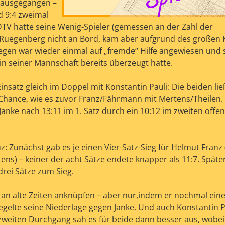
 ausgegangen –
d 9:4 zweimal
TV hatte seine Wenig-Spieler (gemessen an der Zahl der
Ruegenberg nicht an Bord, kam aber aufgrund des großen 
egen war wieder einmal auf „fremde“ Hilfe angewiesen und 
 in seiner Mannschaft bereits überzeugt hatte.
Einsatz gleich im Doppel mit Konstantin Pauli: Die beiden li
hance, wie es zuvor Franz/Fährmann mit Mertens/Theilen.
anke nach 13:11 im 1. Satz durch ein 10:12 im zweiten offe
: Zunächst gab es je einen Vier-Satz-Sieg für Helmut Franz
ens) – keiner der acht Sätze endete knapper als 11:7. Späte
drei Sätze zum Sieg.
 an alte Zeiten anknüpfen – aber nur,indem er nochmal eine
siegelte seine Niederlage gegen Janke. Und auch Konstantin P
zweiten Durchgang sah es für beide dann besser aus, wobei