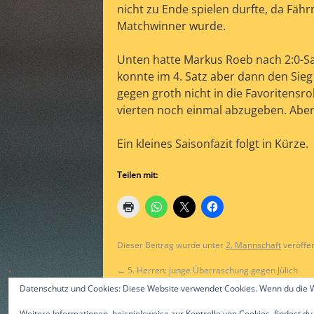
nicht zu Ende spielen durfte, da Fäh
Matchwinner wurde.
Unten hatte Markus Roeb nach 2:0-S
konnte im 4. Satz aber dann den Sieg
gegen groth nicht in die Favoritensro
vierten noch einmal abzugeben. Aber 
Ein kleines Saisonfazit folgt in Kürze.
Teilen mit:
Dieser Beitrag wurde unter
2. Mannschaft
veröffen
←
5. Herren: junge Überraschung gegen Jülich
Datenschutz und Cookies: Diese Website verwendet Cookies. Wenn du die W
Weitere Informationen, beispielsweise zur Kontrolle von Cookies, findest du
©2015 by Alex Gast & ttc-guerzenich.de