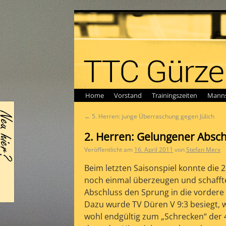
Home
Vorstand
Trainingszeiten
Manns
←
5. Herren: junge Überraschung gegen Jülich
2. Herren: Gelungener Absch
Veröffentlicht am
16. April 2011
von
Stefan Merx
Beim letzten Saisonspiel konnte die 
noch einmal überzeugen und schaff
Abschluss den Sprung in die vordere 
Dazu wurde TV Düren V 9:3 besiegt, 
wohl endgültig zum „Schrecken“ der 