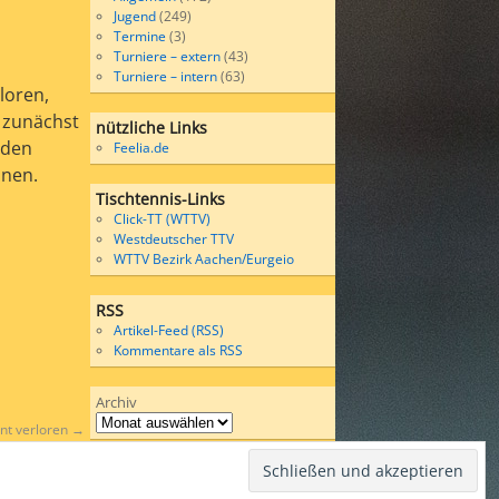
Jugend
(249)
Termine
(3)
Turniere – extern
(43)
Turniere – intern
(63)
loren,
h zunächst
nützliche Links
 den
Feelia.de
nnen.
Tischtennis-Links
Click-TT (WTTV)
Westdeutscher TTV
WTTV Bezirk Aachen/Eurgeio
RSS
Artikel-Feed (RSS)
Kommentare als RSS
Archiv
ent verloren
→
Wordpress
bases on