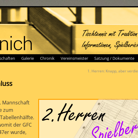
chaften
Galerie
Chronik
Vereinsmeister
Satzung / Dokumente
1. Herren: Knapp, aber verdi
luss
2. Mannschaft
te zum
Tabellenhälfte.
womit der GFC
47er wurde,