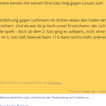
rmann bereits mit seinem Drei-Satz-Sieg gegen Lünzer zum
atzführung gegen Lothmann im dritten etwas den Faden ver
 sichern. Und da war da ja noch unser Ersatzmann, der sic
lle spielt – doch ab dem 2. Satz ging es aufwärts, nicht ohne
im 5. Satz ließ Sliwinski beim 11:5 dann nichts mehr anbre
tlicht. Setze ein Lesezeichen für den
Permalink
.
1. Herren: Knapp, aber verdi
ebsite weiterhin nutzt, stimmst du der Verwendung von Cookies zu.
 hier:
Cookie-Richtlinie