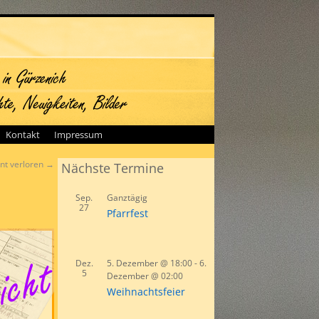
Kontakt
Impressum
ent verloren
→
Nächste Termine
Sep.
Ganztägig
27
Pfarrfest
Dez.
5. Dezember @ 18:00
-
6.
5
Dezember @ 02:00
Weihnachtsfeier