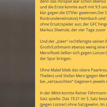
denn das Hinspiel war schon ebenso
und die Erste konnte auch mit 9:3 un
klar gegen die DTVler gewinnen.
Der D
Rückrundeneinsätze) Heimbach und 
ohne Ersatzspieler aus; der GFC hing
Markus Sliwinski, der vier Tage zuvor
Und der „Joker“ rechtfertigte seinen 
-
Groth/Lothmann ebenso wenig eine C
Merx/Roeb ließen sich gegen Lünzer/J
der Spur bringen.
Ohne Makel blieb das obere Paarkreuz
Theilen) und Stefan Merx (gegen Mert
bei „vertauschten“ Gegenern jeweils 
In der Mitte konnte Rainer Fährmann
Satz spielte. Das 19:21 im 3. Satz be
(gegen Lünzer) ohne Satzgewinn. Im 