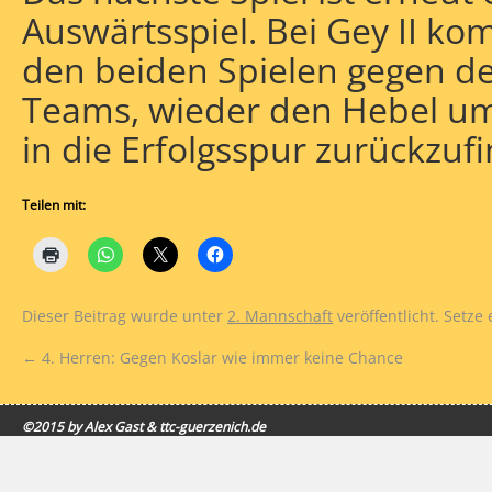
Auswärtsspiel. Bei Gey II ko
den beiden Spielen gegen de
Teams, wieder den Hebel um
in die Erfolgsspur zurückzuf
Teilen mit:
Dieser Beitrag wurde unter
2. Mannschaft
veröffentlicht. Setze
←
4. Herren: Gegen Koslar wie immer keine Chance
©2015 by Alex Gast & ttc-guerzenich.de