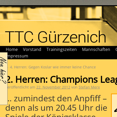
Home
Vorstand
Trainingszeiten
Mannschaften
Impressum
←
4. Herren: Gegen Koslar wie immer keine Chance
2. Herren: Champions Lea
Veröffentlicht am
22. November 2012
von
Stefan Merx
… zumindest den Anpfiff –
denn als um 20.45 Uhr die
Spiele der Königsklasse