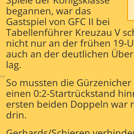
begannen, war das
Gastspiel von GFC II bei
Tabellenführer Kreuzau V sc
nicht nur an der frühen 19-
auch an der deutlichen Über
ng
lag.
ber
So mussten die Gürzenicher 
einen 0:2-Startrückstand hi
ersten beiden Doppeln war 
drin.
Gerhards/Schieren verhinder