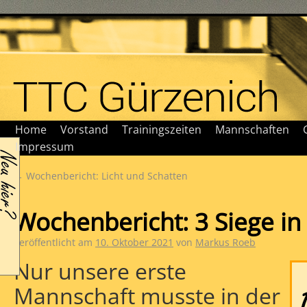
Home
Vorstand
Trainingszeiten
Mannschaften
Impressum
←
Wochenbericht: Licht und Schatten
Wochenbericht: 3 Siege in
Veröffentlicht am
10. Oktober 2021
von
Markus Roeb
Nur unsere erste
Mannschaft musste in der