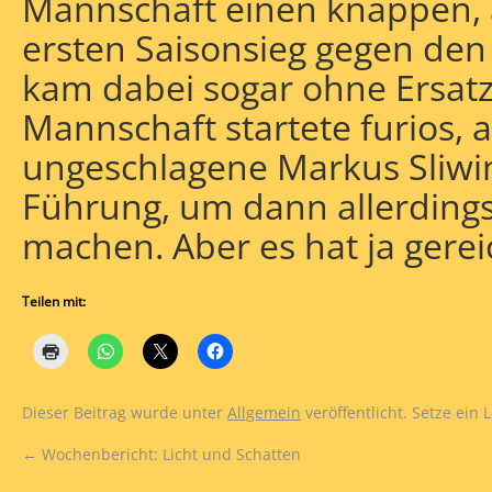
Mannschaft einen knappen, 
ersten Saisonsieg gegen den
kam dabei sogar ohne Ersatzs
Mannschaft startete furios, 
ungeschlagene Markus Sliwin
Führung, um dann allerding
machen. Aber es hat ja gerei
Teilen mit:
Dieser Beitrag wurde unter
Allgemein
veröffentlicht. Setze ein
←
Wochenbericht: Licht und Schatten