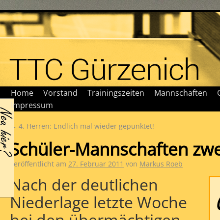
Home
Vorstand
Trainingszeiten
Mannschaften
Impressum
←
4. Herren: Endlich mal wieder gepunktet!
Schüler-Mannschaften zw
Veröffentlicht am
27. Februar 2011
von
Markus Roeb
Nach der deutlichen
Niederlage letzte Woche
bei den übermächtigen