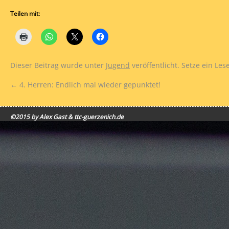
Teilen mit:
Dieser Beitrag wurde unter
Jugend
veröffentlicht. Setze ein Le
←
4. Herren: Endlich mal wieder gepunktet!
©2015 by Alex Gast & ttc-guerzenich.de