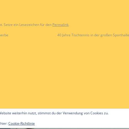
ht. Setze ein Lesezeichen für den
Permalink
.
werbe
40 Jahre Tischtennis in der großen Sporthal
ebsite weiterhin nutzt, stimmst du der Verwendung von Cookies zu.
 hier:
Cookie-Richtlinie