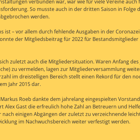
staltungen verbunden war, war wie für viele Vereine auch 
forderung. So musste auch in der dritten Saison in Folge 
g abgebrochen werden.
ns ist – vor allem durch fehlende Ausgaben in der Coronazei
konnte der Mitgliedsbeitrag für 2022 für Bestandsmitglieder
sich zuletzt auch die Mitgliedersituation. Waren Anfang des
liche) zu vermelden, lagen zur Mitgliederversammlung weit
ahl im dreistelligen Bereich stellt einen Rekord für den n
dem Jahr 2015 dar.
, Markus Roeb dankte dem jahrelang eingespielten Vorstan
art Alex Gast die erfreulich hohe Zahl an Betreuern und Hel
r nach einigen Abgängen der zuletzt zu verzeichnende leich
wicklung im Nachwuchsbereich weiter verfestigt werden.