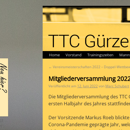
Home
Vorstand
Trainingszeiten
Manns
←
Vereinsmeisterschaften 2022 – Doppel-Wettbe
?
Mitgliederversammlung 2022
U
Veröffentlicht am
12. Juni 2022
von
Marc Schubert
Die Mitgliederversammlung des TTC 
ersten Halbjahr des Jahres stattfind
Der Vorsitzende Markus Roeb blickte
st
Corona-Pandemie geprägte Jahr, welch
r: