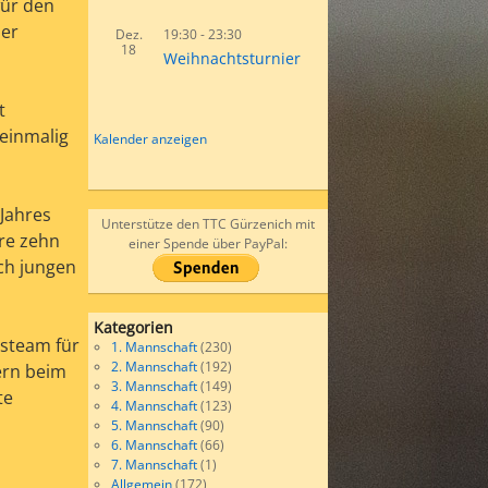
für den
der
Dez.
19:30
-
23:30
18
Weihnachtsturnier
t
 einmalig
Kalender anzeigen
 Jahres
Unterstütze den TTC Gürzenich mit
ere zehn
einer Spende über PayPal:
och jungen
Kategorien
dsteam für
1. Mannschaft
(230)
2. Mannschaft
(192)
fern beim
3. Mannschaft
(149)
te
4. Mannschaft
(123)
5. Mannschaft
(90)
6. Mannschaft
(66)
7. Mannschaft
(1)
Allgemein
(172)