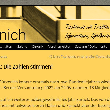
chaften
Galerie
Chronik
Vereinsmeister
Satzung / Dokumente
werbe
40 Jahre Tischtennis in der großen Sporthal
: Die Zahlen stimmen!
Gürzenich konnte erstmals nach zwei Pandemiejahren wied
en. Bei der Versammlung 2022 am 22.05. nahmen 13 Mitglieder
 auf ein weiteres außergewöhnliches Jahr zurück. Das von d
es mit teilweise leeren Hallen und zurückhaltender Beteili