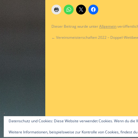
Dieser Beitrag wurde unter
Allgemein
veröffentlic
←
Vereinsmeisterschaften 2022 – Doppel-Wettbe
Datenschutz und Cookies: Diese Website verwendet Cookies. Wenn du die W
Weitere Informationen, beispielsweise zur Kontrolle von Cookies, findest du
©2015 by Alex Gast & ttc-guerzenich.de