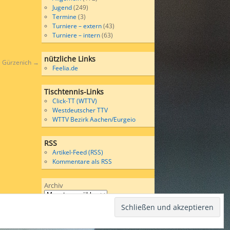
Jugend
(249)
Termine
(3)
Turniere – extern
(43)
Turniere – intern
(63)
nützliche Links
le Gürzenich
→
Feelia.de
Tischtennis-Links
Click-TT (WTTV)
Westdeutscher TTV
WTTV Bezirk Aachen/Eurgeio
RSS
Artikel-Feed (RSS)
Kommentare als RSS
Archiv
Wordpress
bases on