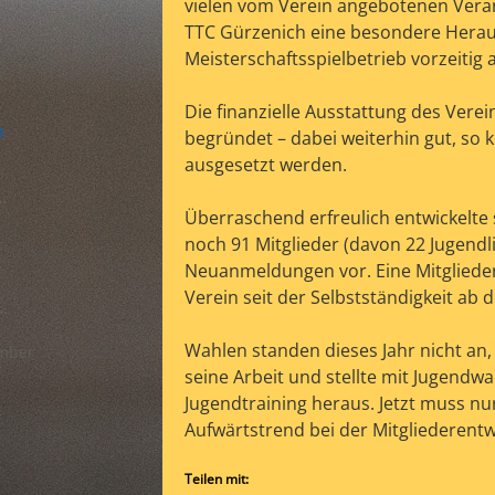
vielen vom Verein angebotenen Veran
TTC Gürzenich eine besondere Heraus
Meisterschaftsspielbetrieb vorzeiti
ung
ersammlung
Die finanzielle Ausstattung des Verei
b
begründet – dabei weiterhin gut, so 
)
ausgesetzt werden.
mber
Überraschend erfreulich entwickelte 
noch 91 Mitglieder (davon 22 Jugend
Neuanmeldungen vor. Eine Mitgliederz
Verein seit der Selbstständigkeit ab 
achtsfest…
Wahlen standen dieses Jahr nicht an
mber
seine Arbeit und stellte mit Jugendw
Jugendtraining heraus. Jetzt muss nu
mein"
Aufwärtstrend bei der Mitgliederent
Teilen mit: