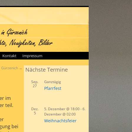
Kontakt
Impressum
le Gürzenich
→
Nächste Termine
Sep.
Ganztägig
27
Pfarrfest
er im
 teil.
Dez.
5. Dezember @ 18:00
-
6.
5
Dezember @ 02:00
er
Weihnachtsfeier
gung bei