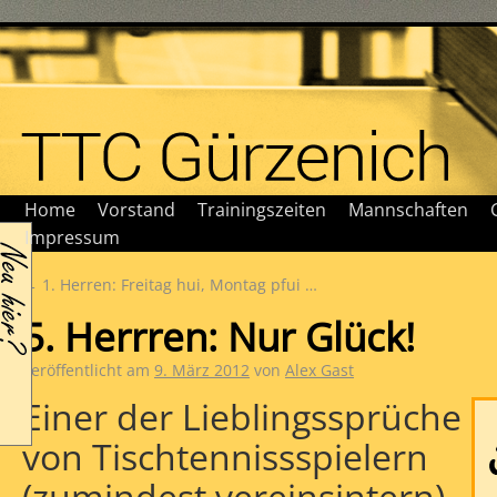
Home
Vorstand
Trainingszeiten
Mannschaften
Impressum
←
1. Herren: Freitag hui, Montag pfui …
5. Herrren: Nur Glück!
Veröffentlicht am
9. März 2012
von
Alex Gast
Einer der Lieblingssprüche
von Tischtennissspielern
(zumindest vereinsintern)