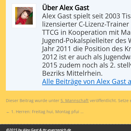
Über Alex Gast
Alex Gast spielt seit 2003 Tis
lizensierter C-Lizenz-Trainer
TTCG in Kooperation mit Ma
Jugend-Pokalspielleiter des
Jahr 2011 die Position des 
2012 ist er auch als Jugendwa
2015 zudem noch als 2. stel
Bezriks Mittelrhein.
Alle Beiträge von Alex Gast
Dieser Beitrag wurde unter
5. Mannschaft
veröffentlicht. Setze
←
1. Herren: Freitag hui, Montag pfui …
©2015 by Alex Gast & ttc-guerzenich.de