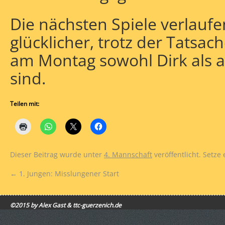
Die nächsten Spiele verlaufe
glücklicher, trotz der Tatsac
am Montag sowohl Dirk als 
sind.
Teilen mit:
Dieser Beitrag wurde unter
4. Mannschaft
veröffentlicht. Setze
←
1. Jungen: Misslungener Start
©2015 by Alex Gast & ttc-guerzenich.de