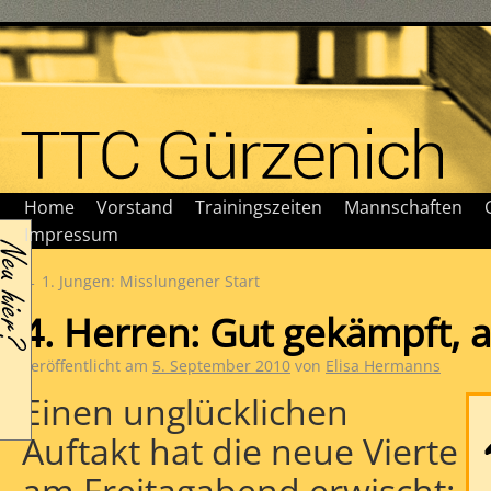
Home
Vorstand
Trainingszeiten
Mannschaften
Impressum
←
1. Jungen: Misslungener Start
4. Herren: Gut gekämpft, 
Veröffentlicht am
5. September 2010
von
Elisa Hermanns
Einen unglücklichen
Auftakt hat die neue Vierte
am Freitagabend erwischt: