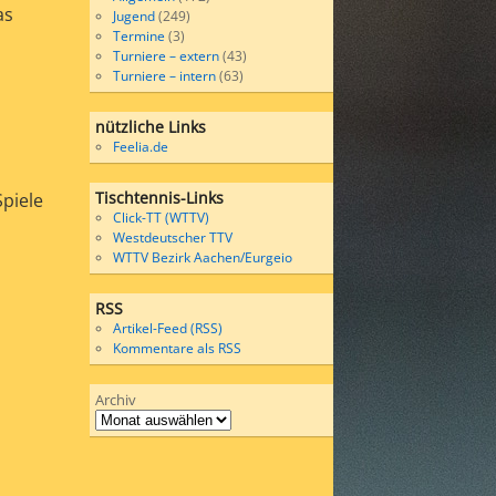
as
Jugend
(249)
Termine
(3)
Turniere – extern
(43)
Turniere – intern
(63)
nützliche Links
Feelia.de
Tischtennis-Links
piele
Click-TT (WTTV)
Westdeutscher TTV
WTTV Bezirk Aachen/Eurgeio
RSS
Artikel-Feed (RSS)
Kommentare als RSS
Archiv