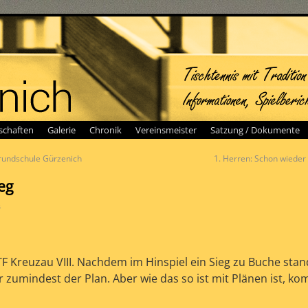
chaften
Galerie
Chronik
Vereinsmeister
Satzung / Dokumente
Grundschule Gürzenich
1. Herren: Schon wiede
eg
s
 Kreuzau VIII. Nachdem im Hinspiel ein Sieg zu Buche stand
 zumindest der Plan. Aber wie das so ist mit Plänen ist, k