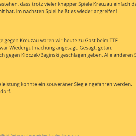
stehen, dass trotz vieler knapper Spiele Kreuzau einfach d
t hat. Im nächsten Spiel heißt es wieder angreifen!
ge gegen Kreuzau waren wir heute zu Gast beim TTF
Es war Wiedergutmachung angesagt. Gesagt, getan:
ch gegen Kloczek/Baginski geschlagen geben. Alle anderen S
sleistung konnte ein souveräner Sieg eingefahren werden.
dorf.
tlicht. Setze ein Lesezeichen für den
Permalink
.