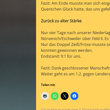
Fazit: Am Ende musste man sich einge
Quentchen Glück hatte, das uns gefehl
Zurück zu alter Stärke
Nur vier Tage nach unserer Niederla
Nörvenich/Eschweiler über Feld II. 
Nur das Doppel Zeiß/Fröse musste si
konnten gewonnen werden.
Endstand: 9:1 für uns.
Fazit: Dank geschlossener Manschaft
Weiter geht es am 1.2. gegen Lenders
Teilen mit:
Dieser Beitrag wurde unter
3. Mannschaft
veröffen