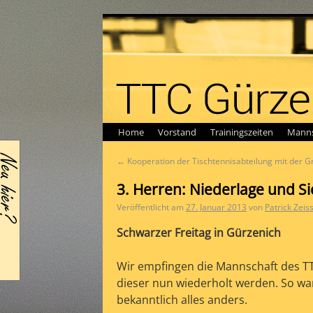
Home
Vorstand
Trainingszeiten
Manns
←
Kooperation der Tischtennisabteilung mit der 
3. Herren: Niederlage und Si
Veröffentlicht am
27. Januar 2013
von
Patrick Zeis
Schwarzer Freitag in Gürzenich
Wir empfingen die Mannschaft des TTF
dieser nun wiederholt werden. So war
bekanntlich alles anders.