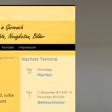
Kontakt
Impressum
r gewonnen!
→
Nächste Termine
Sep.
Ganztägig
27
Pfarrfest
Dez.
5. Dezember @ 18:00
-
6.
, sollte
5
Dezember @ 02:00
ommt
Weihnachtsfeier