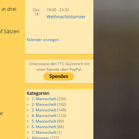
in drei
Dez.
19:30
-
23:30
18
Weihnachtsturnier
nf Sätzen
Kalender anzeigen
Unterstütze den TTC Gürzenich mit
e
einer Spende über PayPal:
Kategorien
1. Mannschaft
(230)
2. Mannschaft
(192)
3. Mannschaft
(149)
ar
4. Mannschaft
(123)
5. Mannschaft
(90)
6. Mannschaft
(66)
7. Mannschaft
(1)
Allgemein
(172)