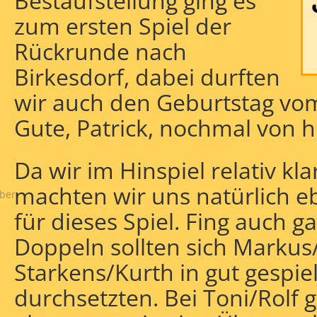
Bestaufstellung ging es
zum ersten Spiel der
Rückrunde nach
Birkesdorf, dabei durften
wir auch den Geburtstag vom 
Gute, Patrick, nochmal von h
schung
Da wir im Hinspiel relativ k
machten wir uns natürlich 
ber
für dieses Spiel. Fing auch g
Doppeln sollten sich Markus
Starkens/Kurth in gut gespie
durchsetzten. Bei Toni/Rolf