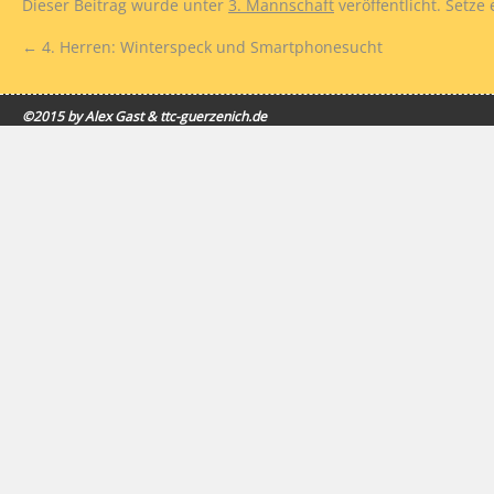
Dieser Beitrag wurde unter
3. Mannschaft
veröffentlicht. Setze
←
4. Herren: Winterspeck und Smartphonesucht
©2015 by Alex Gast & ttc-guerzenich.de