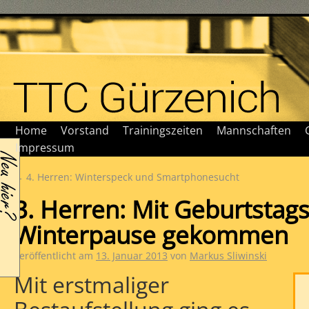
Home
Vorstand
Trainingszeiten
Mannschaften
Impressum
←
4. Herren: Winterspeck und Smartphonesucht
3. Herren: Mit Geburtstags
Winterpause gekommen
Veröffentlicht am
13. Januar 2013
von
Markus Sliwinski
Mit erstmaliger