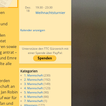
Dez.
19:30
-
23:30
18
den
Weihnachtsturnier
t und
Kalender anzeigen
den
htet
ren sowie
Unterstütze den TTC Gürzenich mit
g antrat –
einer Spende über PayPal:
 und Emre
te alle
Kategorien
1. Mannschaft
(230)
2. Mannschaft
(192)
werden
3. Mannschaft
(149)
schaft an
4. Mannschaft
(123)
 Jan Robin
5. Mannschaft
(90)
6. Mannschaft
(66)
uf war für
7. Mannschaft
(1)
efan und
Allgemein
(172)