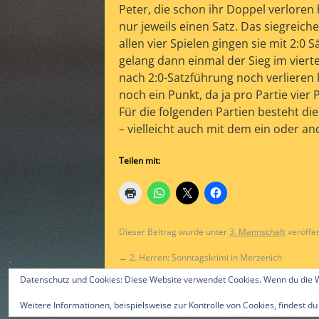
Peter, die schon ihr Doppel verloren
nur jeweils einen Satz. Das siegreich
allen vier Spielen gingen sie mit 2:0
gelang dann einmal der Sieg im vier
nach 2:0-Satzführung noch verlieren 
noch ein Punkt, da ja pro Partie vier 
Für die folgenden Partien besteht d
– vielleicht auch mit dem ein oder a
Teilen mit:
Dieser Beitrag wurde unter
3. Mannschaft
veröffen
←
2. Herren: Sonntagskrimi in Merzenich
Datenschutz und Cookies: Diese Website verwendet Cookies. Wenn du die W
Weitere Informationen, beispielsweise zur Kontrolle von Cookies, findest du
©2015 by Alex Gast & ttc-guerzenich.de