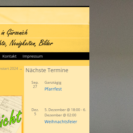
Kontakt
Impressum
nstart 2024
→
Nächste Termine
Sep.
Ganztägig
27
Pfarrfest
Dez.
5. Dezember @ 18:00
-
6.
5
Dezember @ 02:00
Weihnachtsfeier