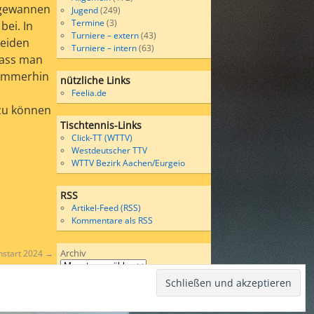
, gewannen
Jugend
(249)
Termine
(3)
bei. In
Turniere – extern
(43)
Beiden
Turniere – intern
(63)
dass man
, immerhin
nützliche Links
Feelia.de
 zu können
Tischtennis-Links
Click-TT (WTTV)
Westdeutscher TTV
WTTV Bezirk Aachen/Eurgeio
RSS
Artikel-Feed (RSS)
Kommentare als RSS
Archiv
nstart 2024
→
Wordpress
bases on