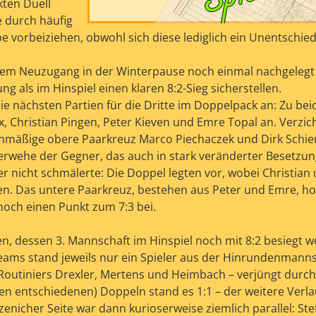
kten Duell
e durch häufig
 vorbeiziehen, obwohl sich diese lediglich ein Unentschie
einem Neuzugang in der Winterpause noch einmal nachgeleg
g als im Hinspiel einen klaren 8:2-Sieg sicherstellen.
e nächsten Partien für die Dritte im Doppelpack an: Zu bei
x, Christian Pingen, Peter Kieven und Emre Topal an. Verzic
anmäßige obere Paarkreuz Marco Piechaczek und Dirk Schie
erwehe der Gegner, das auch in stark veränderter Besetzun
r nicht schmälerte: Die Doppel legten vor, wobei Christian
ten. Das untere Paarkreuz, bestehen aus Peter und Emre, hol
 noch einen Punkt zum 7:3 bei.
n, dessen 3. Mannschaft im Hinspiel noch mit 8:2 besiegt 
Teams stand jeweils nur ein Spieler aus der Hinrundenmann
 Routiniers Drexler, Mertens und Heimbach – verjüngt durch
en entschiedenen) Doppeln stand es 1:1 – der weitere Verla
zenicher Seite war dann kurioserweise ziemlich parallel: St