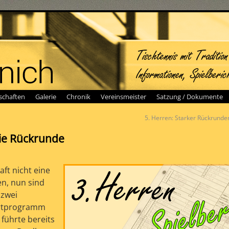
chaften
Galerie
Chronik
Vereinsmeister
Satzung / Dokumente
5. Herren: Starker Rückrunde
die Rückrunde
ft nicht eine
n, nun sind
 zwei
artprogramm
 führte bereits