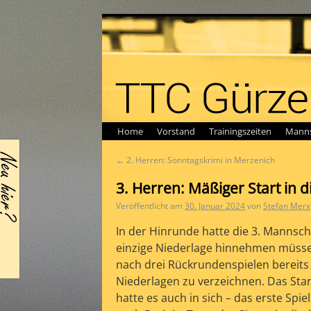
Home
Vorstand
Trainingszeiten
Manns
←
2. Herren: Sonntagskrimi in Merzenich
3. Herren: Mäßiger Start in 
Veröffentlicht am
30. Januar 2024
von
Stefan Merx
In der Hinrunde hatte die 3. Mannscha
einzige Niederlage hinnehmen müsse
nach drei Rückrundenspielen bereits
Niederlagen zu verzeichnen. Das St
hatte es auch in sich – das erste Spiel