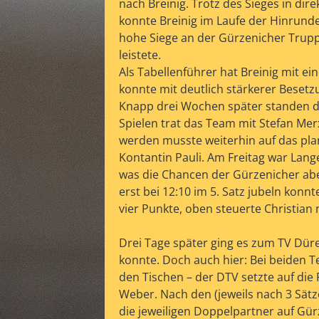
nach Breinig. Trotz des Sieges in dire
konnte Breinig im Laufe der Hinrund
hohe Siege an der Gürzenicher Truppe
leistete.
Als Tabellenführer hat Breinig mit 
konnte mit deutlich stärkerer Besetzun
Knapp drei Wochen später standen di
Spielen trat das Team mit Stefan Mer
werden musste weiterhin auf das pl
Kontantin Pauli. Am Freitag war Lang
was die Chancen der Gürzenicher abe
erst bei 12:10 im 5. Satz jubeln konn
vier Punkte, oben steuerte Christian
Drei Tage später ging es zum TV Düre
konnte. Doch auch hier: Bei beiden 
den Tischen – der DTV setzte auf die
Weber. Nach den (jeweils nach 3 Sätz
die jeweiligen Doppelpartner auf Gür