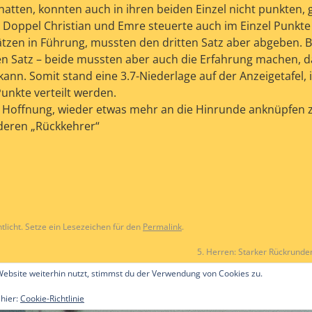
 hatten, konnten auch in ihren beiden Einzel nicht punkten
e Doppel Christian und Emre steuerte auch im Einzel Punkte 
 Sätzen in Führung, mussten den dritten Satz aber abgeben. 
ten Satz – beide mussten aber auch die Erfahrung machen, 
kann. Somit stand eine 3.7-Niederlage auf der Anzeigetafel
Punkte verteilt werden.
ie Hoffnung, wieder etwas mehr an die Hinrunde anknüpfen
nderen „Rückkehrer“
tlicht. Setze ein Lesezeichen für den
Permalink
.
5. Herren: Starker Rückrunde
ebsite weiterhin nutzt, stimmst du der Verwendung von Cookies zu.
 hier:
Cookie-Richtlinie