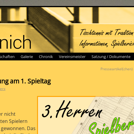
chaften
Galerie
Chronik
Vereinsmeister
Satzung / Dokumente
Presseartikel(chen)
ng am 1. Spieltag
erx
r nicht
ten Spielern
r gewonnen. Das