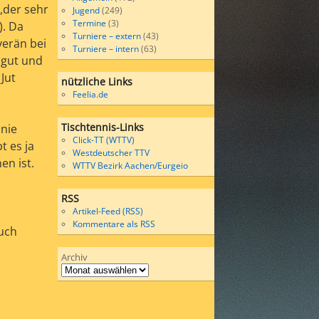
,der sehr
Jugend
(249)
Termine
(3)
). Da
Turniere – extern
(43)
verän bei
Turniere – intern
(63)
 gut und
Jut
nützliche Links
Feelia.de
Tischtennis-Links
 nie
Click-TT (WTTV)
t es ja
Westdeutscher TTV
en ist.
WTTV Bezirk Aachen/Eurgeio
RSS
Artikel-Feed (RSS)
Kommentare als RSS
uch
Archiv