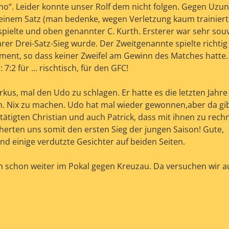
ano“. Leider konnte unser Rolf dem nicht folgen. Gegen Uzun
zu einem Satz (man bedenke, wegen Verletzung kaum trainiert
spielte und oben genannter C. Kurth. Ersterer war sehr sou
arer Drei-Satz-Sieg wurde. Der Zweitgenannte spielte richtig
ment, so dass keiner Zweifel am Gewinn des Matches hatte. 
7:2 für … rischtisch, für den GFC!
us, mal den Udo zu schlagen. Er hatte es die letzten Jahre
en. Nix zu machen. Udo hat mal wieder gewonnen,aber da gib
ätigten Christian und auch Patrick, dass mit ihnen zu rechn
herten uns somit den ersten Sieg der jungen Saison! Gute,
d einige verdutzte Gesichter auf beiden Seiten.
schon weiter im Pokal gegen Kreuzau. Da versuchen wir a