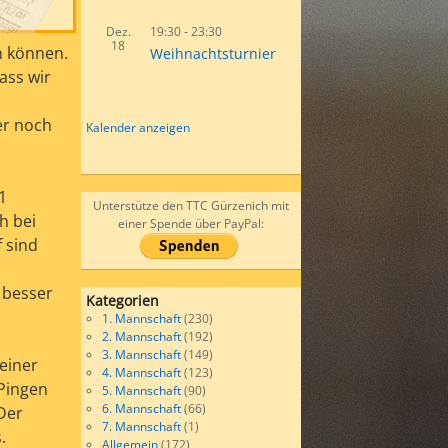
Dez.
19:30
-
23:30
18
n können.
Weihnachtsturnier
ass wir
er noch
Kalender anzeigen
1
Unterstütze den TTC Gürzenich mit
h bei
einer Spende über PayPal:
f sind
 besser
Kategorien
1. Mannschaft
(230)
2. Mannschaft
(192)
3. Mannschaft
(149)
einer
4. Mannschaft
(123)
 Pingen
5. Mannschaft
(90)
6. Mannschaft
(66)
 Der
7. Mannschaft
(1)
.
Allgemein
(172)