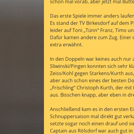
schon mal vorab, aber jetzt mal Butter
Das erste Spiele immer anders laufe
Es stand der TV Birkesdorf auf dem P
leider auf Toni „Tünn“ Franz, Timo u
Dafür kamen andere zum Zug. Einer d
extra erwähnt.
In den Doppeln war keines auch nur 
Sliwinski/Pingen konnten sich sehr 
Zeiss/Kohl gegen Starkens/Kurth aus, 
r
aber auch schon eines der besten Do
„Frischling“ Christoph Kurth, der mi
aus. Bisschen knapp, aber eben in dr
Anschließend kam es in den ersten E
Schnuppersaison mal direkt gut verka
setzte sogar noch einen drauf und si
Captain aus Rölsdorf war auch gut i