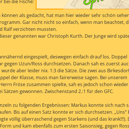
 bei die Fische:
n können als gedacht, hat man hier wieder sehr schön sehe
rogramm. Gar nicht nicht so einfach, wenn man beachtet, d
nd Ralf verzichten mussten.
ieser genannten war Christoph Kurth. Der Junge wird spät
annähernd eingespielt, deswegen einfach drauf los. Doppel 
klar gegen Uzun/Ross durchsetzen. Danach sah es zuerst auc
wurde aber leider nix. 1:3 die Sätze. Die zwei aus Birkesdor
ppel der Klasse, muss man fairerweise sagen. Bei unserem
t Herrn Fröse zusammen spielte, sah es jedoch schon wieder
ei Sätzen gewonnen. Zwischenstand 2.:1 für den GFC.
inzeln zu folgenden Ergebnissen: Markus konnte sich nach s
ufen. Bis auf einen Satz konnte er sich durchsetzen. „Uns“
egte völlig überraschend gegen Starkens (und das krank!!!).
n Form und kam ebenfalls zum ersten Saisonsieg, gegen Ross