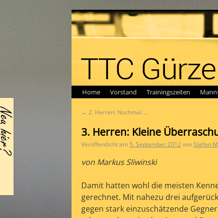
Home
Vorstand
Trainingszeiten
Manns
←
2. Herren: Nochmal …
3. Herren: Kleine Überraschu
Veröffentlicht am
5. September 2012
von
Stefan M
von Markus Sliwinski
Damit hatten wohl die meisten Kenne
gerechnet. Mit nahezu drei aufgerück
gegen stark einzuschätzende Gegne