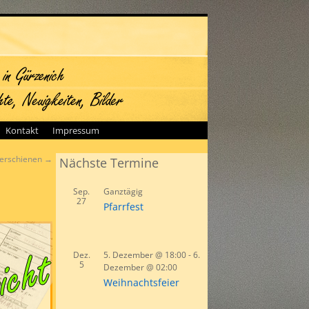
Kontakt
Impressum
 erschienen
→
Nächste Termine
Sep.
Ganztägig
27
Pfarrfest
Dez.
5. Dezember @ 18:00
-
6.
5
Dezember @ 02:00
Weihnachtsfeier