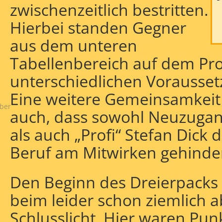
zwischenzeitlich bestritten.
Hierbei standen Gegner
aus dem unteren
Tabellenbereich auf dem Pro
unterschiedlichen Vorausse
Eine weitere Gemeinsamkeit a
ber
auch, dass sowohl Neuzugan
als auch „Profi“ Stefan Dick
Beruf am Mitwirken gehinde
Den Beginn des Dreierpacks 
beim leider schon ziemlich 
Schlusslicht. Hier waren Punk