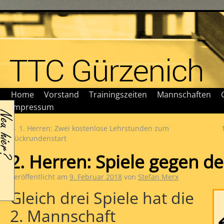
Home
Vorstand
Trainingszeiten
Mannschaften
Impressum
←
1. Herren: Zwei kostenlose Lehrstunden zum
Rückrundenstart
2. Herren: Spiele gegen de
Veröffentlicht am
9. Februar 2018
von
Stefan Merx
Gleich drei Spiele hat die
2. Mannschaft