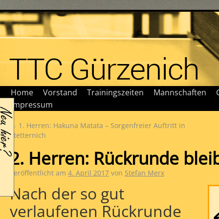
Home
Vorstand
Trainingszeiten
Mannschaften
Impressum
←
1. Herren: Hakuna Matata – Sorgenfreier Auftritt in
Stetternich
2. Herren: Rückrunde blei
Veröffentlicht am
4. April 2017
von
Stefan Merx
Nach der so gut
verlaufenen Rückrunde