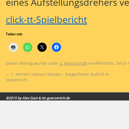
eines Aufstellungsdrehers ve
click-tt-Spielbericht
Teilen mit:
Dieser Beitrag wurde unter
2. Mannschaft
veröffentlicht. Setze
←
1. Herren: Hakuna Matata – Sorgenfreier Auftritt in
Stetternich
©2015 by Alex Gast & ttc-guerzenich.de