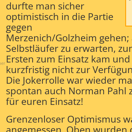
durfte man sicher
optimistisch in die Partie
gegen
Merzenich/Golzheim gehen; a
Selbstläufer zu erwarten, z
Ersten zum Einsatz kam und
ber
kurzfristig nicht zur Verfügu
Die Jokerrolle war wieder m
spontan auch Norman Pahl z
für euren Einsatz!
Grenzenloser Optimismus wa
angemessen. Oben wurden d