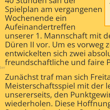
40 Stunden sah der
Spielplan am vergangenen
Wochenende ein
Aufeinandertreffen
unserer 1. Mannschaft mit d
Düren II vor. Um es vorweg 
entwickelten sich zwei absol
haftlich
freundschaftliche und faire P
ber
Zunächst traf man sich Frei
Meisterschaftsspiel mit der 
unsererseits, den Punktgewi
wiederholen. Diese Hoffnung