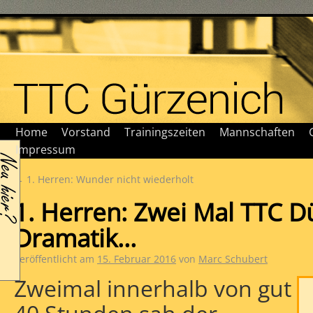
Home
Vorstand
Trainingszeiten
Mannschaften
Impressum
←
1. Herren: Wunder nicht wiederholt
1. Herren: Zwei Mal TTC D
Dramatik…
Veröffentlicht am
15. Februar 2016
von
Marc Schubert
Zweimal innerhalb von gut