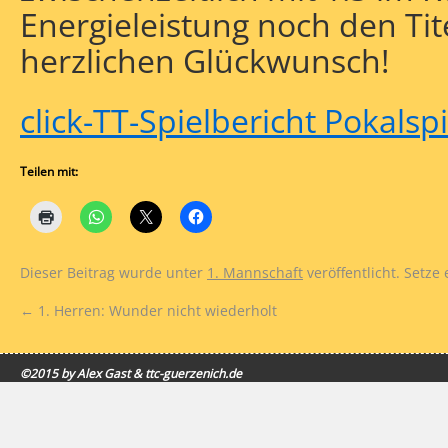
Energieleistung noch den Tit
herzlichen Glückwunsch!
click-TT-Spielbericht Pokalspi
Teilen mit:
Dieser Beitrag wurde unter
1. Mannschaft
veröffentlicht. Setze
←
1. Herren: Wunder nicht wiederholt
©2015 by Alex Gast & ttc-guerzenich.de