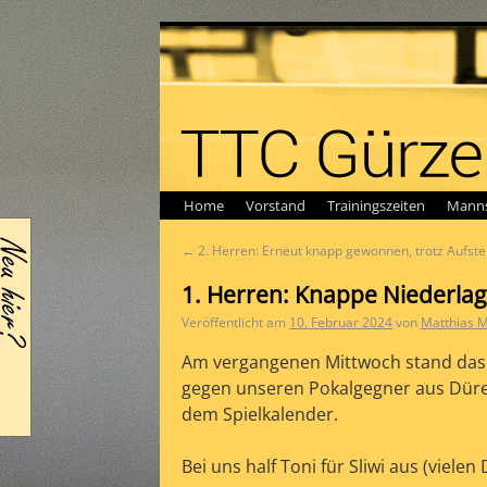
Home
Vorstand
Trainingszeiten
Manns
←
2. Herren: Erneut knapp gewonnen, trotz Aufste
1. Herren: Knappe Niederlag
Veröffentlicht am
10. Februar 2024
von
Matthias 
Am vergangenen Mittwoch stand da
gegen unseren Pokalgegner aus Düre
dem Spielkalender.
Bei uns half Toni für Sliwi aus (vielen 