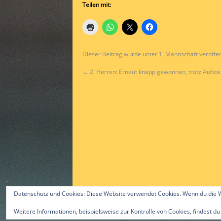
Teilen mit:
Dieser Beitrag wurde unter
1. Mannschaft
veröffen
←
2. Herren: Erneut knapp gewonnen, trotz Aufste
Datenschutz und Cookies: Diese Website verwendet Cookies. Wenn du die W
Weitere Informationen, beispielsweise zur Kontrolle von Cookies, findest du
©2015 by Alex Gast & ttc-guerzenich.de