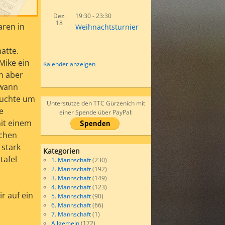
Dez.
19:30
-
23:30
18
aren in
Weihnachtsturnier
atte.
Mike ein
Kalender anzeigen
n aber
ewann
auchte um
Unterstütze den TTC Gürzenich mit
e
einer Spende über PayPal:
it einem
achen
 stark
Kategorien
tafel
1. Mannschaft
(230)
2. Mannschaft
(192)
3. Mannschaft
(149)
4. Mannschaft
(123)
r auf ein
5. Mannschaft
(90)
6. Mannschaft
(66)
7. Mannschaft
(1)
Allgemein
(172)