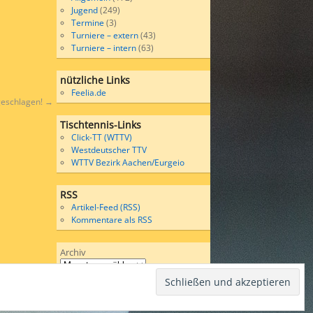
Jugend
(249)
Termine
(3)
Turniere – extern
(43)
Turniere – intern
(63)
nützliche Links
Feelia.de
geschlagen!
→
Tischtennis-Links
Click-TT (WTTV)
Westdeutscher TTV
WTTV Bezirk Aachen/Eurgeio
RSS
Artikel-Feed (RSS)
Kommentare als RSS
Archiv
Wordpress
bases on