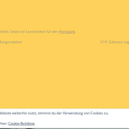
tlicht. Setze ein Lesezeichen für den
Permalink
.
llungsrotation
U19: Zuhause un
ebsite weiterhin nutzt, stimmst du der Verwendung von Cookies zu.
 hier:
Cookie-Richtlinie