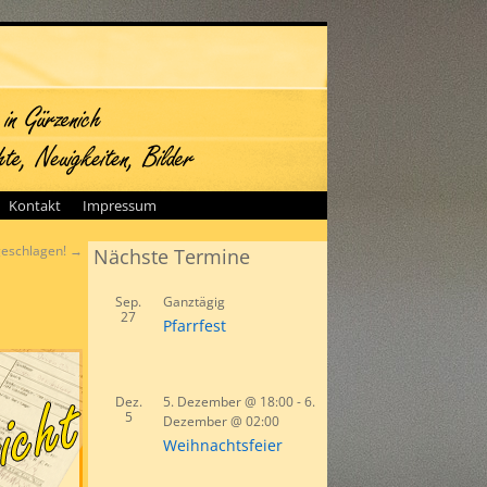
Kontakt
Impressum
geschlagen!
→
Nächste Termine
Sep.
Ganztägig
27
Pfarrfest
Dez.
5. Dezember @ 18:00
-
6.
5
Dezember @ 02:00
Weihnachtsfeier