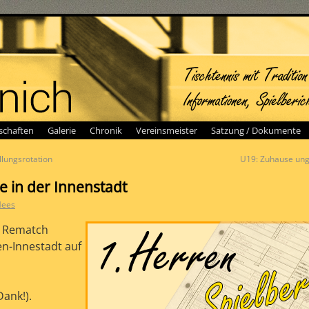
chaften
Galerie
Chronik
Vereinsmeister
Satzung / Dokumente
llungsrotation
U19: Zuhause un
e in der Innenstadt
Mees
s Rematch
n-Innestadt auf
Dank!).