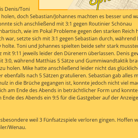
is Denis/Toni
zu holen, doch Sebastian/Johannes machten es besser und w
onnte sich anschließend mit 3:1 gegen Routinier Schönau
artisch, wie im Pokal Probleme gegen den starken Reich h
ich war, setzte sich mit 3:1 gegen Sebastian durch, während 
y holte. Toni und Johannes spielten beide sehr stark musste
z mit 9:11 jeweils leider den Dürenern überlassen. Denis g
it 3:0, während Matthias 5 Sätze und Gummiwandtaktik br
zu holen. Mike hatte anschließend leider nicht das glücklich
benfalls nach 5 Sätzen gratulieren. Sebastian gab alles m
hulz in die Brüche gegangen ist, konnte jedoch nicht viel m
sich am Ende des Abends in beträchtlicher Form und konnte
Ende des Abends ein 9:5 für die Gastgeber auf der Anzeige
sbesondere weil 3 Fünfsatzspiele verloren gingen. Hoffen wi
iler/Wenau.