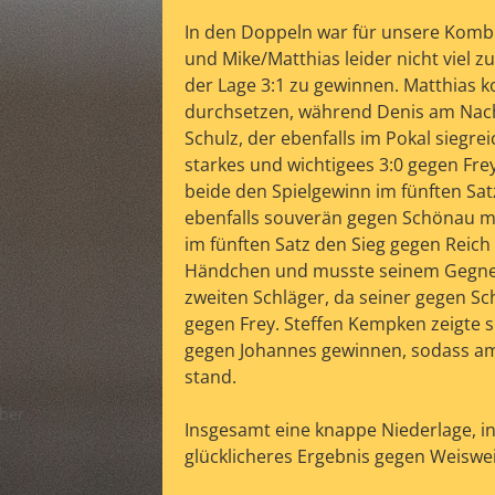
In den Doppeln war für unsere Komb
und Mike/Matthias leider nicht viel 
der Lage 3:1 zu gewinnen. Matthias k
durchsetzen, während Denis am Nachb
Schulz, der ebenfalls im Pokal siegre
starkes und wichtigees 3:0 gegen Fre
beide den Spielgewinn im fünften Sat
ebenfalls souverän gegen Schönau m
im fünften Satz den Sieg gegen Reich 
Händchen und musste seinem Gegner e
rt,
zweiten Schläger, da seiner gegen Sc
gegen Frey. Steffen Kempken zeigte 
gegen Johannes gewinnen, sodass am 
stand.
ber
Insgesamt eine knappe Niederlage, in
glücklicheres Ergebnis gegen Weiswe