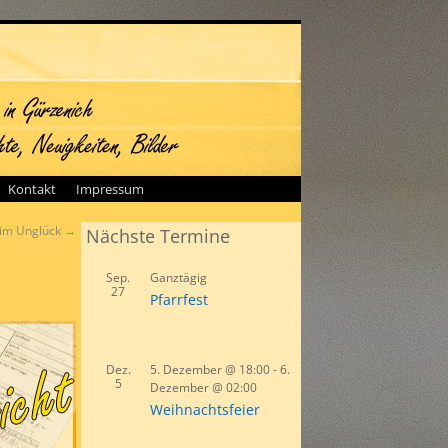
Kontakt
Impressum
 im Unglück
→
Nächste Termine
Sep.
Ganztägig
27
Pfarrfest
Dez.
5. Dezember @ 18:00
-
6.
5
Dezember @ 02:00
Weihnachtsfeier