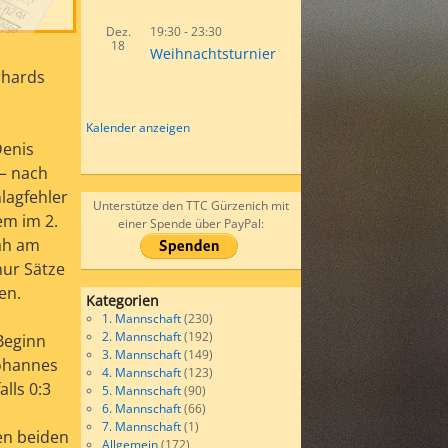
Dez.
19:30
-
23:30
18
Weihnachtsturnier
rhards
Kalender anzeigen
Denis
 – nach
lagfehler
Unterstütze den TTC Gürzenich mit
em im 2.
einer Spende über PayPal:
Nah am
nur Sätze
en.
Kategorien
1. Mannschaft
(230)
2. Mannschaft
(192)
Beginn
3. Mannschaft
(149)
Johannes
4. Mannschaft
(123)
lls 0:3
5. Mannschaft
(90)
6. Mannschaft
(66)
7. Mannschaft
(1)
en beiden
Allgemein
(172)