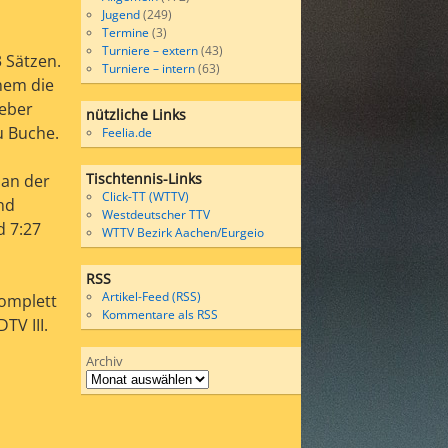
Jugend
(249)
Termine
(3)
Turniere – extern
(43)
3 Sätzen.
Turniere – intern
(63)
nem die
geber
nützliche Links
u Buche.
Feelia.de
Tischtennis-Links
 an der
Click-TT (WTTV)
nd
Westdeutscher TTV
d 7:27
WTTV Bezirk Aachen/Eurgeio
RSS
Artikel-Feed (RSS)
komplett
Kommentare als RSS
TV III.
Archiv