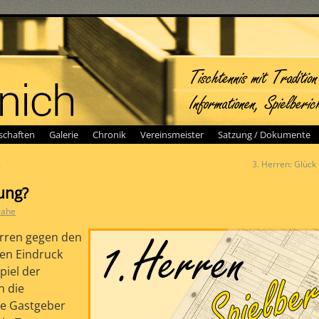
chaften
Galerie
Chronik
Vereinsmeister
Satzung / Dokumente
…
3. Herren: Glück
ung?
rahe
erren gegen den
en Eindruck
iel der
n die
ie Gastgeber