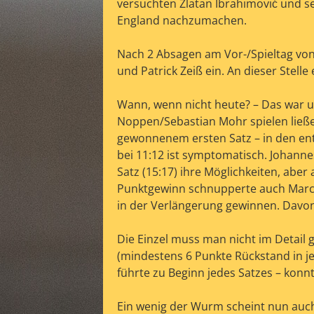
versuchten Zlatan Ibrahimović und s
England nachzumachen.
Nach 2 Absagen am Vor-/Spieltag von 
und Patrick Zeiß ein. An dieser Stell
Wann, wenn nicht heute? – Das war u
Noppen/Sebastian Mohr spielen ließen
gewonnenem ersten Satz – in den en
bei 11:12 ist symptomatisch. Johanne
Satz (15:17) ihre Möglichkeiten, aber 
r
Punktgewinn schnupperte auch Marc S
in der Verlängerung gewinnen. Davon
Die Einzel muss man nicht im Detail 
(mindestens 6 Punkte Rückstand in je
führte zu Beginn jedes Satzes – konnt
Ein wenig der Wurm scheint nun auch 