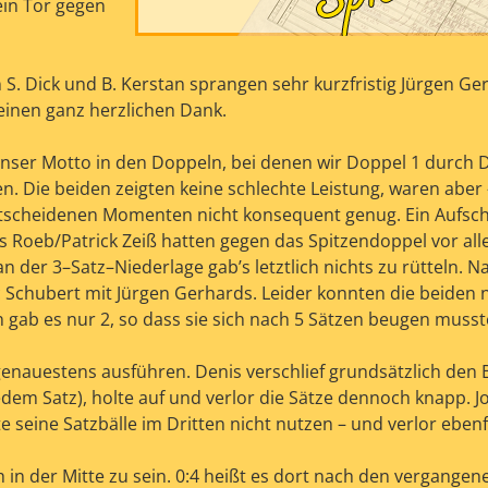
ein Tor gegen
S. Dick und B. Kerstan sprangen sehr kurzfristig Jürgen Ge
e einen ganz herzlichen Dank.
nser Motto in den Doppeln, bei denen wir Doppel 1 durch 
. Die beiden zeigten keine schlechte Leistung, waren aber
tscheidenen Momenten nicht konsequent genug. Ein Aufsch
s Roeb/Patrick Zeiß hatten gegen das Spitzendoppel vor all
an der 3–Satz–Niederlage gab’s letztlich nichts zu rütteln. 
chubert mit Jürgen Gerhards. Leider konnten die beiden 
 gab es nur 2, so dass sie sich nach 5 Sätzen beugen musst
genauestens ausführen. Denis verschlief grundsätzlich den 
dem Satz), holte auf und verlor die Sätze dennoch knapp. 
e seine Satzbälle im Dritten nicht nutzen – und verlor ebenfa
in der Mitte zu sein. 0:4 heißt es dort nach den vergangen