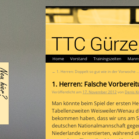
Home
Vorstand
Trainingszeiten
Manns
←
1. Herren: Doppelt so gut wie in der Vorwoche 
1. Herren: Falsche Vorbereit
Veröffentlicht am
17. November 2012
von
Denis K
Man könnte beim Spiel der ersten H
Tabellenzweiten Weisweiler/Wenau d
bekommen haben, dass wir uns am Sp
deutschen Nationalmannschaft gege
Niederlande orientierten, während d