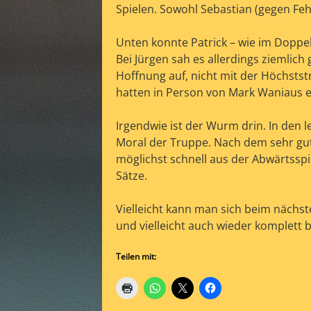
Spielen. Sowohl Sebastian (gegen Fehr
Unten konnte Patrick – wie im Doppel
Bei Jürgen sah es allerdings ziemlic
Hoffnung auf, nicht mit der Höchstst
hatten in Person von Mark Waniaus e
Irgendwie ist der Wurm drin. In den 
Moral der Truppe. Nach dem sehr gut
möglichst schnell aus der Abwärtsspi
Sätze.
Vielleicht kann man sich beim nächst
und vielleicht auch wieder komplett 
Teilen mit: