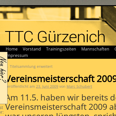
Home
Vorstand
Trainingszeiten
Mannschaften
Impressum
?
←
Titelsammlung erweitert
U
Vereinsmeisterschaft 200
Veröffentlicht am
23. Juni 2009
von
Marc Schubert
Am 11.5. haben wir bereits de
Vereinsmeisterschaft 2009 a
st
r:
war unseren Jüngsten, spric