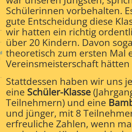
Schülerinnen vorbehalten. Es
gute Entscheidung diese Kla
wir hatten ein richtig ordent
ten
erschaften
nsmeisterschaft
über 20 Kindern.
Davon soga
er
theoretisch zum ersten Mal 
nd
i
Vereinsmeisterschaft hätten
ugend"
Stattdessen haben wir uns j
eine
Schüler-Klasse
(Jahrgang
Teilnehmern) und eine
Bamb
und jünger, mit 8 Teilnehmer
erfreuliche Zahlen, wenn ma