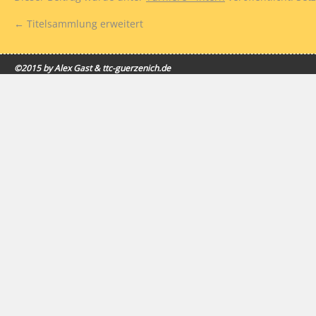
←
Titelsammlung erweitert
©2015 by Alex Gast & ttc-guerzenich.de