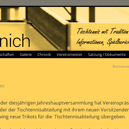
chaften
Galerie
Chronik
Vereinsmeister
Satzung / Dokumente
Bezirksme
ert
 der diesjährigen Jahreshauptversammlung hat Vereinspräs
er der Tischtennisabteilung mit ihrem neuen Vorsitzende
ing neue Trikots für die Tischtennisabteilung übergeben.