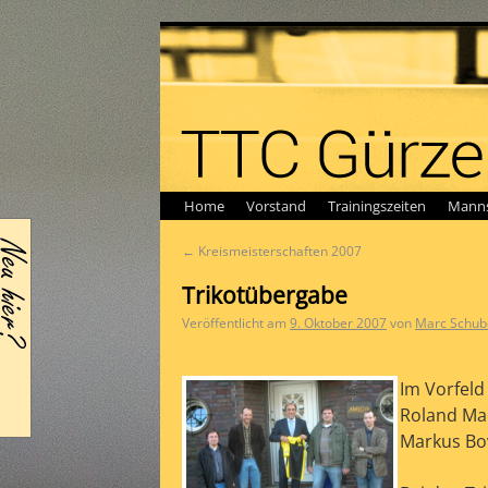
Home
Vorstand
Trainingszeiten
Manns
←
Kreismeisterschaften 2007
Trikotübergabe
Veröffentlicht am
9. Oktober 2007
von
Marc Schub
Im Vorfeld
Roland Mad
Markus Bov