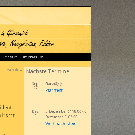
Kontakt
Impressum
isterschaft
→
Nächste Termine
Sep.
Ganztägig
27
Pfarrfest
ident
Dez.
5. Dezember @ 18:00
-
6.
n Herrn
5
Dezember @ 02:00
Weihnachtsfeier