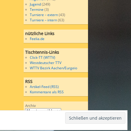
Jugend
(249)
Termine
(3)
Turniere – extern
(43)
Turniere – intern
(63)
nützliche Links
Feelia.de
Tischtennis-Links
Click-TT (WTTV)
Westdeutscher TTV
WTTV Bezirk Aachen/Eurgeio
RSS
Artikel-Feed (RSS)
Kommentare als RSS
Archiv
Wordpress
bases on