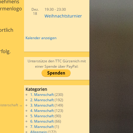
ernehmens
Firmenlogo
Dez.
19:30
-
23:30
18
Weihnachtsturnier
rtlich
Kalender anzeigen
folg.
Unterstütze den TTC Gürzenich mit
einer Spende über PayPal:
Kategorien
1. Mannschaft
(230)
2. Mannschaft
(192)
isterschaft
→
3. Mannschaft
(149)
4. Mannschaft
(123)
5. Mannschaft
(90)
6. Mannschaft
(66)
7. Mannschaft
(1)
Allgemein
(172)