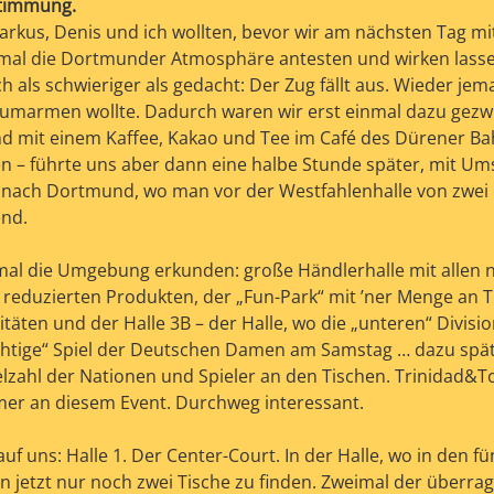
Stimmung.
 Markus, Denis und ich wollten, bevor wir am nächsten Tag mi
mal die Dortmunder Atmosphäre antesten und wirken lass
ch als schwieriger als gedacht: Der Zug fällt aus. Wieder jem
e umarmen wollte. Dadurch waren wir erst einmal dazu gez
d mit einem Kaffee, Kakao und Tee im Café des Dürener Ba
en – führte uns aber dann eine halbe Stunde später, mit Um
nach Dortmund, wo man vor der Westfahlenhalle von zwei
end.
einmal die Umgebung erkunden: große Händlerhalle mit allen
h reduzierten Produkten, der „Fun-Park“ mit ’ner Menge an 
täten und der Halle 3B – der Halle, wo die „unteren“ Divisi
chtige“ Spiel der Deutschen Damen am Samstag … dazu spät
elzahl der Nationen und Spieler an den Tischen. Trinidad&T
hmer an diesem Event. Durchweg interessant.
uf uns: Halle 1. Der Center-Court. In der Halle, wo in den f
n jetzt nur noch zwei Tische zu finden. Zweimal der überra