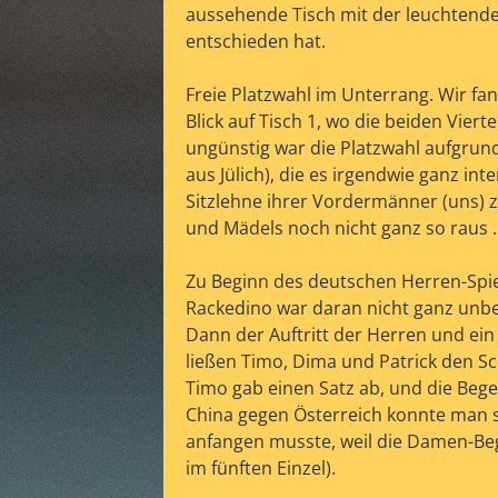
aussehende Tisch mit der leuchtenden
entschieden hat.
Freie Platzwahl im Unterrang. Wir f
Blick auf Tisch 1, wo die beiden Viert
ungünstig war die Platzwahl aufgrund
aus Jülich), die es irgendwie ganz i
Sitzlehne ihrer Vordermänner (uns) z
und Mädels noch nicht ganz so raus 
Zu Beginn des deutschen Herren-Spiels
Rackedino war daran nicht ganz unbete
Dann der Auftritt der Herren und ei
ließen Timo, Dima und Patrick den Sc
Timo gab einen Satz ab, und die Beg
China gegen Österreich konnte man s
anfangen musste, weil die Damen-Bege
im fünften Einzel).