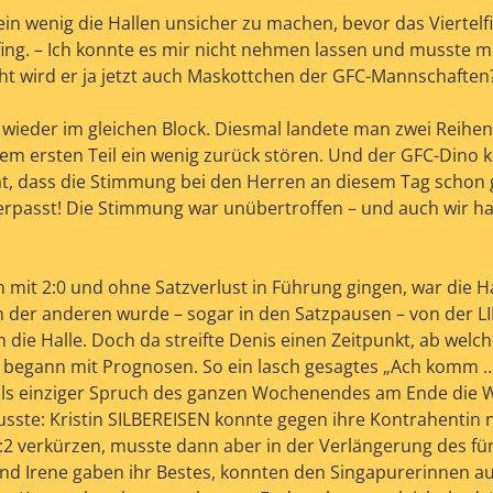
n wenig die Hallen unsicher zu machen, bevor das Viertelfi
ing. – Ich konnte es mir nicht nehmen lassen und musste m
ht wird er ja jetzt auch Maskottchen der GFC-Mannschaften
wieder im gleichen Block. Diesmal landete man zwei Reihe
dem ersten Teil ein wenig zurück stören. Und der GFC-Dino 
t, dass die Stimmung bei den Herren an diesem Tag schon 
erpasst! Die Stimmung war unübertroffen – und auch wir h
t 2:0 und ohne Satzverlust in Führung gingen, war die Ha
h der anderen wurde – sogar in den Satzpausen – von der L
 die Halle. Doch da streifte Denis einen Zeitpunkt, ab welc
er begann mit Prognosen. So ein lasch gesagtes „Ach komm …
cht als einziger Spruch des ganzen Wochenendes am Ende die 
sste: Kristin SILBEREISEN konnte gegen ihre Kontrahentin 
:2 verkürzen, musste dann aber in der Verlängerung des fü
nd Irene gaben ihr Bestes, konnten den Singapurerinnen a