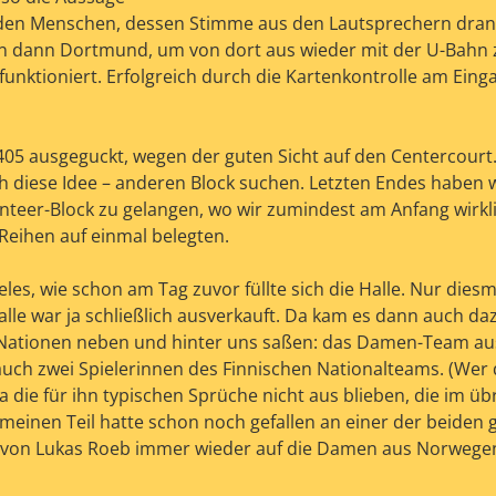
nden Menschen, dessen Stimme aus den Lautsprechern drang
n dann Dortmund, um von dort aus wieder mit der U-Bahn z
 funktioniert. Erfolgreich durch die Kartenkontrolle am Ein
405 ausgeguckt, wegen der guten Sicht auf den Centercourt.
h diese Idee – anderen Block suchen. Letzten Endes haben w
nteer-Block zu gelangen, wo wir zumindest am Anfang wirkli
 Reihen auf einmal belegten.
es, wie schon am Tag zuvor füllte sich die Halle. Nur diesm
alle war ja schließlich ausverkauft. Da kam es dann auch da
n Nationen neben und hinter uns saßen: das Damen-Team au
uch zwei Spielerinnen des Finnischen Nationalteams. (Wer
da die für ihn typischen Sprüche nicht aus blieben, die im ü
r meinen Teil hatte schon noch gefallen an einer der beiden
 von Lukas Roeb immer wieder auf die Damen aus Norwege