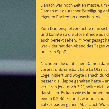
Danach war noch Zeit en masse, um ei
Damen mit deutscher Beteiligung anf
eigenen Rackedino erwerben. Vielleic
Zum Damenspiel versuchte man sich 
und konnte so die Störenfriede aus 
auch perfekt sehen.
Wer gesagt ha
war – der hat den Abend des Tages v
unseren Spaß.
Nachdem die deutschen Damen dann mi
vorerst unbremsbar. Eine La Ola nac
Loge initiiert und wogte danach durch
besser die Klappe gehalten hätte – 
verlieren jetzt noch 3:2“, sollte ni
darstellen. Es kam wie es kommen mu
einem 0:2-Rückstand zwar noch auf 2
Satzes baden gehen. Aber auch Wu u