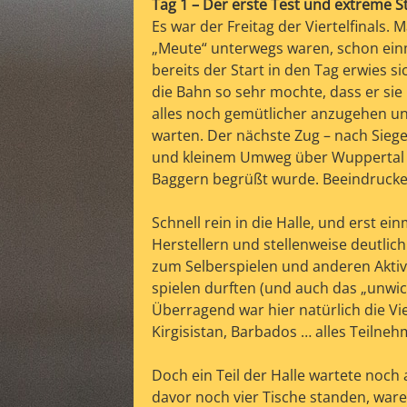
Tag 1 – Der erste Test und extreme 
Es war der Freitag der Viertelfinals.
„Meute“ unterwegs waren, schon ein
bereits der Start in den Tag erwies si
die Bahn so sehr mochte, dass er si
alles noch gemütlicher anzugehen un
warten. Der nächste Zug – nach Sieg
und kleinem Umweg über Wuppertal 
Baggern begrüßt wurde. Beeindruck
Schnell rein in die Halle, und erst 
Herstellern und stellenweise deutlic
zum Selberspielen und anderen Aktivi
spielen durften (und auch das „unwi
Überragend war hier natürlich die Vi
Kirgisistan, Barbados … alles Teilne
Doch ein Teil der Halle wartete noch a
davor noch vier Tische standen, ware