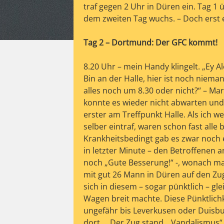
traf gegen 2 Uhr in Düren ein. Tag 1
dem zweiten Tag wuchs. – Doch erst 
Tag 2 – Dortmund: Der GFC kommt!
8.20 Uhr – mein Handy klingelt. „Ey Al
Bin an der Halle, hier ist noch nieman
alles noch um 8.30 oder nicht?“ – Mar
konnte es wieder nicht abwarten und 
erster am Treffpunkt Halle. Als ich w
selber eintraf, waren schon fast all
Krankheitsbedingt gab es zwar noch 
in letzter Minute – den Betroffenen an
noch „Gute Besserung!“ -, wonach m
mit gut 26 Mann in Düren auf den Zu
sich in diesem – sogar pünktlich – gle
Wagen breit machte. Diese Pünktlichke
ungefähr bis Leverkusen oder Duisb
dort … Der Zug stand. „Vandalismus“