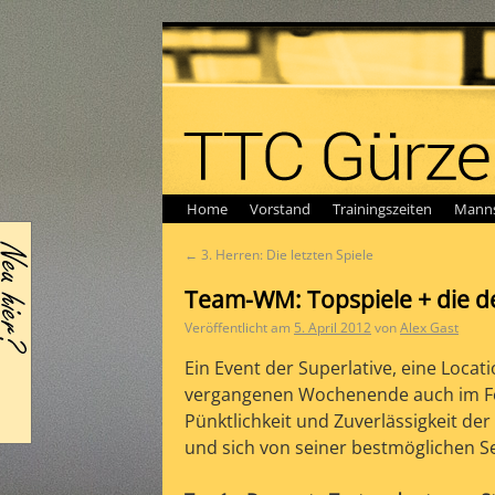
Home
Vorstand
Trainingszeiten
Manns
←
3. Herren: Die letzten Spiele
Team-WM: Topspiele + die d
Veröffentlicht am
5. April 2012
von
Alex Gast
Ein Event der Superlative, eine Locat
vergangenen Wochenende auch im Foku
Pünktlichkeit und Zuverlässigkeit de
und sich von seiner bestmöglichen Sei