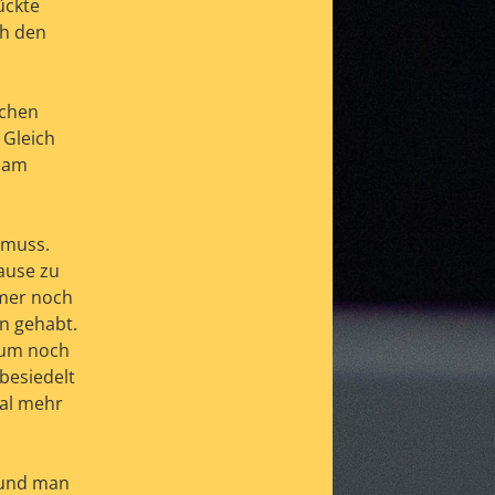
ückte
ch den
schen
 Gleich
h am
 muss.
ause zu
mmer noch
n gehabt.
 um noch
besiedelt
mal mehr
n und man