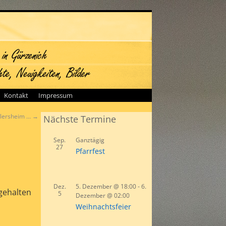
Kontakt
Impressum
llersheim …
→
Nächste Termine
Sep.
Ganztägig
27
Pfarrfest
Dez.
5. Dezember @ 18:00
-
6.
kgehalten
5
Dezember @ 02:00
Weihnachtsfeier