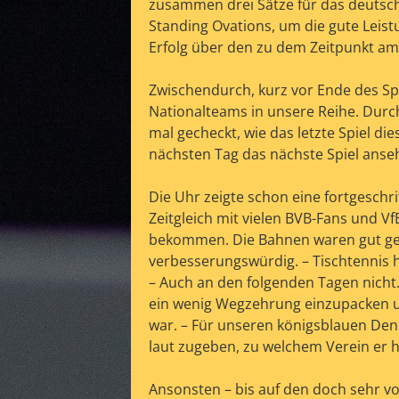
zusammen drei Sätze für das deutsch
Standing Ovations, um die gute Leis
Erfolg über den zu dem Zeitpunkt am
Zwischendurch, kurz vor Ende des Spi
Nationalteams in unsere Reihe. Durch
mal gecheckt, wie das letzte Spiel d
nächsten Tag das nächste Spiel anseh
Die Uhr zeigte schon eine fortgeschr
Zeitgleich mit vielen BVB-Fans und 
bekommen. Die Bahnen waren gut gef
verbesserungswürdig. – Tischtennis 
– Auch an den folgenden Tagen nicht
ein wenig Wegzehrung einzupacken un
war. – Für unseren königsblauen Den
laut zugeben, zu welchem Verein er hä
Ansonsten – bis auf den doch sehr v