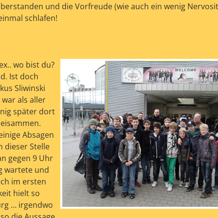
 überstanden und die Vorfreude (wie auch ein wenig Nervosit
einmal schlafen!
ex.. wo bist du?
d. Ist doch
kus Sliwinski
war als aller
enig später dort
e beisammen.
einige Absagen
 dieser Stelle
an gegen 9 Uhr
g wartete und
ich im ersten
it hielt so
urg … irgendwo
 so die Aussage