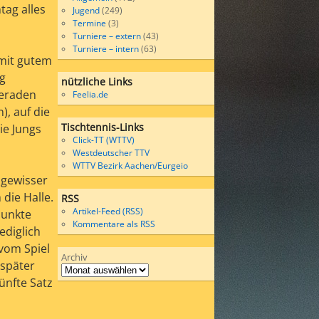
tag alles
Jugend
(249)
Termine
(3)
Turniere – extern
(43)
Turniere – intern
(63)
 mit gutem
ig
nützliche Links
meraden
Feelia.de
), auf die
Tischtennis-Links
ie Jungs
Click-TT (WTTV)
Westdeutscher TTV
WTTV Bezirk Aachen/Eurgeio
 gewisser
die Halle.
RSS
Artikel-Feed (RSS)
Punkte
Kommentare als RSS
ediglich
vom Spiel
Archiv
 später
ünfte Satz