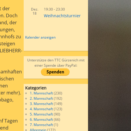
t der
Dez.
19:30
-
23:30
18
en. Doch
Weihnachtsturnier
and, der
wungen,
hnhofs zu
Kalender anzeigen
steigen
 LIEBHERR-
Unterstütze den TTC Gürzenich mit
einer Spende über PayPal:
 namhaften
Tischen
onen
Kategorien
er mehr).
1. Mannschaft
(230)
2. Mannschaft
(192)
obago,
3. Mannschaft
(149)
4. Mannschaft
(123)
5. Mannschaft
(90)
6. Mannschaft
(66)
ünf Tagen
7. Mannschaft
(1)
gend
Allgemein
(172)