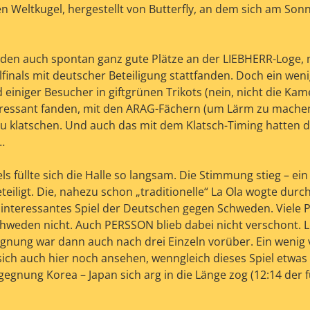
 Weltkugel, hergestellt von Butterfly, an dem sich am Sonn
anden auch spontan ganz gute Plätze an der LIEBHERR-Loge,
elfinals mit deutscher Beteiligung stattfanden. Doch ein wen
 einiger Besucher in giftgrünen Trikots (nein, nicht die Ka
nteressant fanden, mit den ARAG-Fächern (um Lärm zu machen
u klatschen. Und auch das mit dem Klatsch-Timing hatten d
…
 füllte sich die Halle so langsam. Die Stimmung stieg – ein
iligt. Die, nahezu schon „traditionelle“ La Ola wogte durch 
n interessantes Spiel der Deutschen gegen Schweden. Viele 
hweden nicht. Auch PERSSON blieb dabei nicht verschont. L
egnung war dann auch nach drei Einzeln vorüber. Ein wenig 
ich auch hier noch ansehen, wenngleich dieses Spiel etwas
gnung Korea – Japan sich arg in die Länge zog (12:14 der f