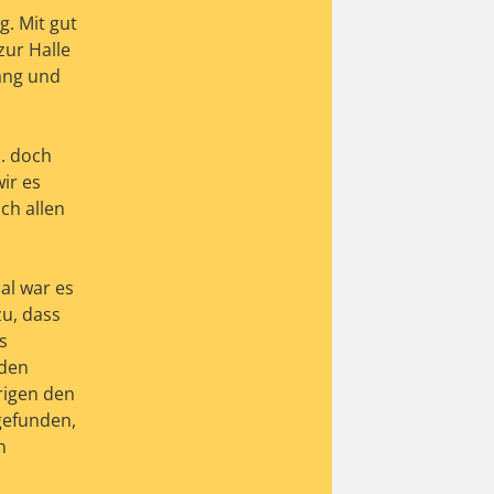
. Mit gut
ur Halle
gang und
. doch
ir es
ch allen
al war es
zu, dass
s
 den
brigen den
 gefunden,
n