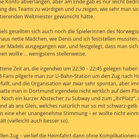
e Konto abverlangen, aber am Ende gab es nur leicht bedr
tung des Teams zu würdigen und zu zeigen, wie sehr man si
tierenden Weltmeister gewünscht hätte.
els gesellten sich auch noch die Spielerinnen des Norwegi
aus nette Mädchen, wie Denis und ich feststellen mussten.
ieser Mädels ausgegangen war, und festgelegt, dass man sic
en wollte … wenigstens stellenweise.
ittene Zeit an, die irgendwo um 22:30 – 22:45 gelegen haben
VfB-Fans pilgerte man zur U-Bahn-Station um den Zug nach H
üllt, und die Organisation war zwar sehr spontan, aber i
hatte man in Dortmund irgendwie nicht wirklich auf dem Pla
. Noch ein kurzer Abstecher zu Subway und zum „ihrPlatz“,
d ab ans Gleis, welches natürlich nur so mit schwarz-gelb 
is eine eher unangenehme Stimmung – er wollte nicht ein
lt (vielleicht auch besser so).
ollen Zug – verlief die Heimfahrt dann ohne Komplikatione