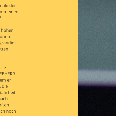
nale der
ir meinen
?
n höher
konnte
grandios
atten
lle
IEBHERR-
hem er
 die
Wahrheit
nach
nften
uch noch