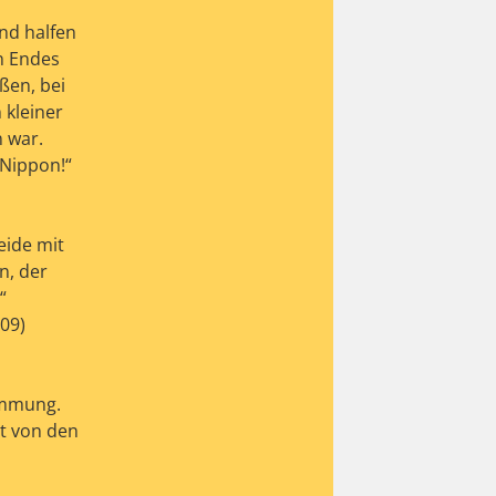
nd halfen
n Endes
ßen, bei
 kleiner
n war.
„Nippon!“
eide mit
n, der
“
09)
immung.
zt von den