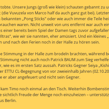
 tobte. Unsere Jungs (groß wie klein) schauten gebannt zu u
(die Vuvuzela von Marco half da auch ganz gut bei). Letzte
bekannten „Pong Sticks“ oder wie auch immer die Teile hei
ebrauchen waren. Nicht unweit von uns entfernt war auch ein
s einer bereits beim Spiel der Damen tags zuvor aufgefalle
tras“, wie wir sie nannten, eher amüsiert. Und ein kleines 
 und nach den Ferien noch in der Halle zu hören sein.
 Stimmung in der Halle zum brodeln brachten, während b
 Stimmung nicht auch noch Patrick BAUM zum Sieg verhelfe
, wie es im ersten Satz aussah. Patricks Gegner Seiya „Kishi
der ETTU CL-Begegnung von vor zweieinhalb Jahren (02.10.20
 er aber angefeuert und nicht sein Gegner.
g, kam Timo noch einmal an den Tisch. Weiterhin Bombenst
e sichtlich Freude der Menge noch einzuheizen – unterstüt
s Berlin.