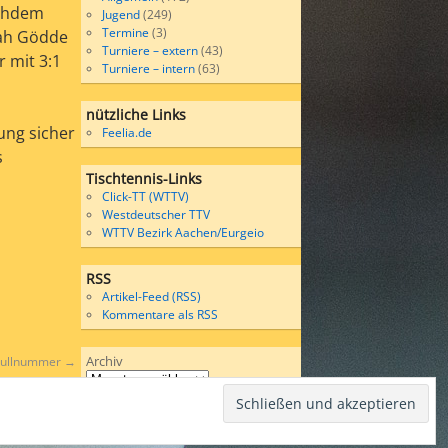
achdem
Jugend
(249)
Termine
(3)
oah Gödde
Turniere – extern
(43)
 mit 3:1
Turniere – intern
(63)
nützliche Links
ung sicher
Feelia.de
s
Tischtennis-Links
Click-TT (WTTV)
Westdeutscher TTV
WTTV Bezirk Aachen/Eurgeio
RSS
Artikel-Feed (RSS)
Kommentare als RSS
Archiv
 Nullnummer
→
Wordpress
bases on