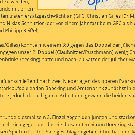
nd zu werden,
runde mit einem
ten traten ersatzgeschwächt an (GFC: Christian Gilles für 
d Niklas Schnitzler (der vor einem Jahr fast beim GFC als
 Phillipp Reißel).
s/Gilles) konnte mit einem 3:0 gegen das Doppel der Jülich
ingegen unser 2. Doppel (Claußnitzer/Puschmann) wenig C
tenbrink/Boecking) hatte und nach 0:3 Sätzen der Jülicher M
haft anschließend nach zwei Niederlagen des oberen Paark
e stark aufspielenden Boecking und Amtenbrink zunächst in e
istete jedoch danach ganze Arbeit und gewann die beiden 
nrunde diesmal sein 2. Einzel gegen den jungen und starke
hielt sich gegen den bereits bekannten Simon Boecking sta
sen Spiel im fünften Satz geschlagen geben. Christian und 