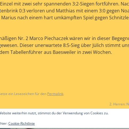
 Einzel mit zwei sehr spannenden 3:2-Siegen fortführen. N
enbrink 0:3 verloren und Matthias mit einem 3:0 gegen N
 Marius nach einem hart umkämpften Spiel gegen Schnitzler
tmäßigen Nr. 2 Marco Piechaczek wären wir in dieser Begegn
ewesen. Dieser unerwartete 8:5-Sieg über Jülich stimmt un
 dem Tabellenführer aus Baesweiler in zwei Wochen.
 Setze ein Lesezeichen für den
Permalink
.
2. Herren:
ebsite weiterhin nutzt, stimmst du der Verwendung von Cookies zu.
 hier:
Cookie-Richtlinie