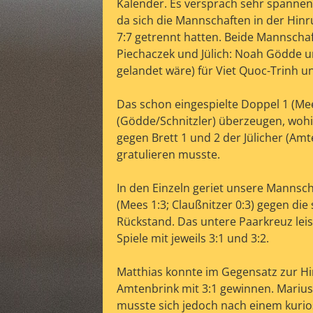
Kalender. Es versprach sehr spanne
da sich die Mannschaften in der Hin
7:7 getrennt hatten. Beide Mannschaf
Piechaczek und Jülich: Noah Gödde un
gelandet wäre) für Viet Quoc-Trinh und
chaften
:
Das schon eingespielte Doppel 1 (Mee
(Gödde/Schnitzler) überzeugen, woh
gegen Brett 1 und 2 der Jülicher (Am
gratulieren musste.
In den Einzeln geriet unsere Mannsc
(Mees 1:3; Claußnitzer 0:3) gegen di
Rückstand. Das untere Paarkreuz le
Spiele mit jeweils 3:1 und 3:2.
Matthias konnte im Gegensatz zur Hi
Amtenbrink mit 3:1 gewinnen. Marius 
musste sich jedoch nach einem kurio