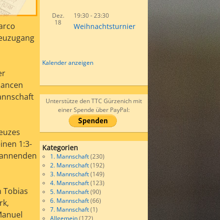
Dez.
19:30
-
23:30
18
Marco
Weihnachtsturnier
 Neuzugang
Kalender anzeigen
er
hancen
annschaft
Unterstütze den TTC Gürzenich mit
einer Spende über PayPal:
reuzes
inen 1:3-
Kategorien
spannenden
1. Mannschaft
(230)
2. Mannschaft
(192)
3. Mannschaft
(149)
4. Mannschaft
(123)
n Tobias
5. Mannschaft
(90)
6. Mannschaft
(66)
rk,
7. Mannschaft
(1)
Manuel
Allgemein
(172)