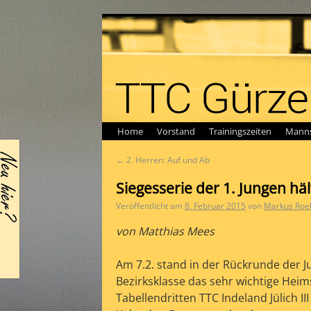
Home
Vorstand
Trainingszeiten
Manns
←
2. Herren: Auf und Ab
Siegesserie der 1. Jungen häl
Veröffentlicht am
8. Februar 2015
von
Markus Roe
von Matthias Mees
Am 7.2. stand in der Rückrunde der J
Bezirksklasse das sehr wichtige Heim
Tabellendritten TTC Indeland Jülich II