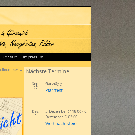
Kontakt
Impressum
 Nullnummer
→
Nächste Termine
Sep.
Ganztägig
27
Pfarrfest
Dez.
5. Dezember @ 18:00
-
6.
5
Dezember @ 02:00
Weihnachtsfeier