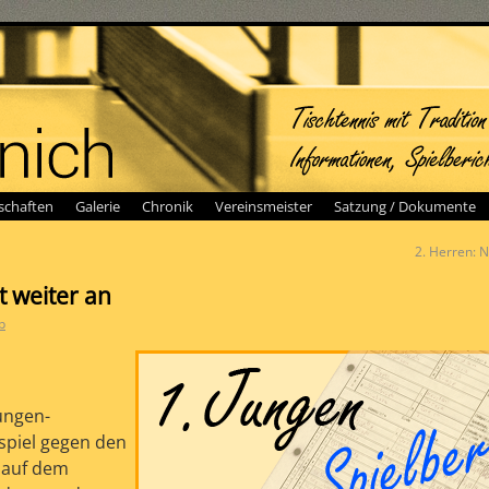
chaften
Galerie
Chronik
Vereinsmeister
Satzung / Dokumente
2. Herren:
t weiter an
b
ungen-
spiel gegen den
I auf dem