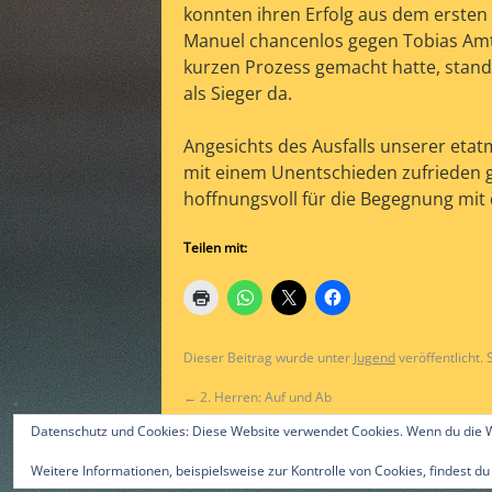
konnten ihren Erfolg aus dem ersten
Manuel chancenlos gegen Tobias Amt
kurzen Prozess gemacht hatte, stand
als Sieger da.
Angesichts des Ausfalls unserer eta
mit einem Unentschieden zufrieden g
hoffnungsvoll für die Begegnung mit
Teilen mit:
Dieser Beitrag wurde unter
Jugend
veröffentlicht.
←
2. Herren: Auf und Ab
Datenschutz und Cookies: Diese Website verwendet Cookies. Wenn du die W
Weitere Informationen, beispielsweise zur Kontrolle von Cookies, findest du
©2015 by Alex Gast & ttc-guerzenich.de