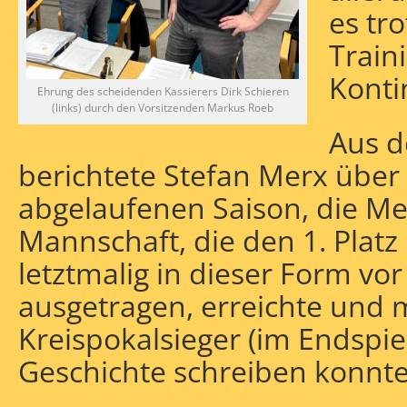
es tr
Train
Konti
Ehrung des scheidenden Kassierers Dirk Schieren
(links) durch den Vorsitzenden Markus Roeb
Aus d
berichtete Stefan Merx über 
abgelaufenen Saison, die Mei
Mannschaft, die den 1. Platz 
letztmalig in dieser Form vo
ausgetragen, erreichte und 
Kreispokalsieger (im Endspie
Geschichte schreiben konnte