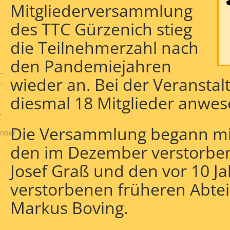
Mitgliederversammlung
des TTC Gürzenich stieg
die Teilnehmerzahl nach
ung
rnier
den Pandemiejahren
en-
ht:
wieder an. Bei der Veransta
erpause
diesmal 18 Mitglieder anwes
ften
Die Versammlung begann mi
mber
den im Dezember verstorbe
aft"
Josef Graß und den vor 10 Ja
verstorbenen früheren Abte
Markus Boving.