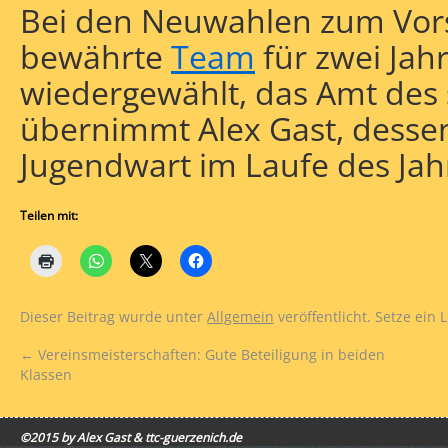
Bei den Neuwahlen zum Vor
bewährte
Team
für zwei Jah
wiedergewählt, das Amt des
übernimmt Alex Gast, dessen
Jugendwart im Laufe des Jah
Teilen mit:
Dieser Beitrag wurde unter
Allgemein
veröffentlicht. Setze ein
←
Vereinsmeisterschaften: Gute Beteiligung in beiden
Klassen
©2015 by Alex Gast & ttc-guerzenich.de