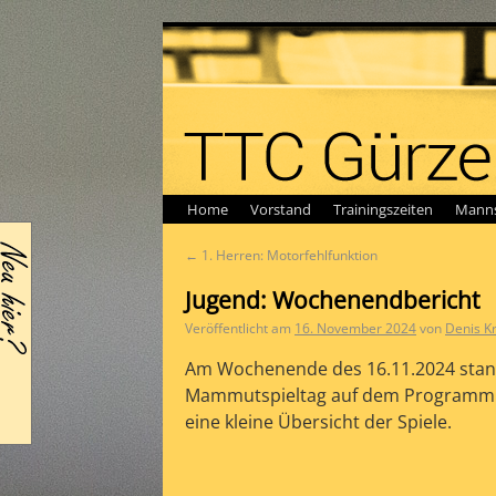
Home
Vorstand
Trainingszeiten
Manns
←
1. Herren: Motorfehlfunktion
Jugend: Wochenendbericht
Veröffentlicht am
16. November 2024
von
Denis K
Am Wochenende des 16.11.2024 stand
Mammutspieltag auf dem Programm.
eine kleine Übersicht der Spiele.