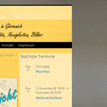
Kontakt
Impressum
ngeschlagen
→
Nächste Termine
Sep.
Ganztägig
27
Pfarrfest
Dez.
5. Dezember @ 18:00
-
6.
5
Dezember @ 02:00
Weihnachtsfeier