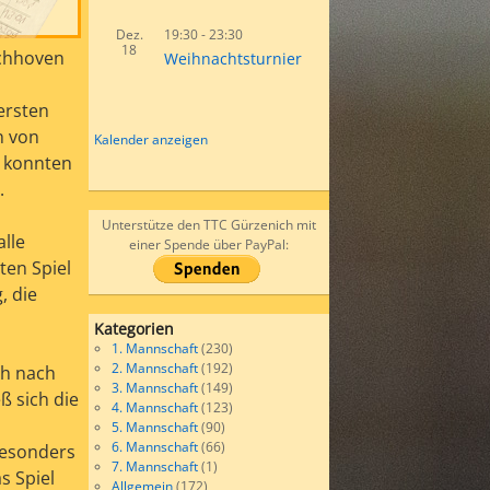
Dez.
19:30
-
23:30
18
rchhoven
Weihnachtsturnier
ersten
n von
Kalender anzeigen
r konnten
.
Unterstütze den TTC Gürzenich mit
alle
einer Spende über PayPal:
ten Spiel
, die
Kategorien
1. Mannschaft
(230)
2. Mannschaft
(192)
ch nach
3. Mannschaft
(149)
ß sich die
4. Mannschaft
(123)
5. Mannschaft
(90)
6. Mannschaft
(66)
Besonders
7. Mannschaft
(1)
s Spiel
Allgemein
(172)