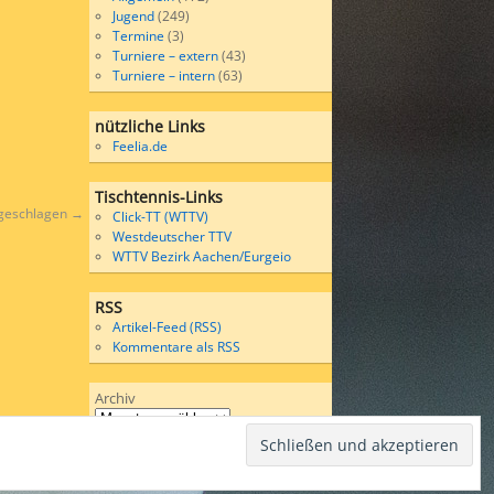
Jugend
(249)
Termine
(3)
Turniere – extern
(43)
Turniere – intern
(63)
nützliche Links
Feelia.de
Tischtennis-Links
ngeschlagen
→
Click-TT (WTTV)
Westdeutscher TTV
WTTV Bezirk Aachen/Eurgeio
RSS
Artikel-Feed (RSS)
Kommentare als RSS
Archiv
Wordpress
bases on