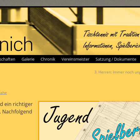
chaften
Galerie
Chronik
Vereinsmeister
Satzung / Dokumente
3. Herren: Immer noch u
rahe
 ein richtiger
 Nachfolgend