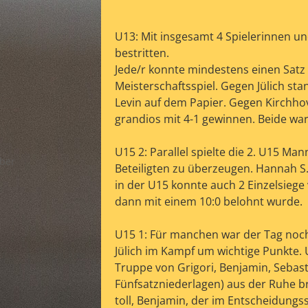
U13: Mit insgesamt 4 Spielerinnen un
bestritten.
Jede/r konnte mindestens einen Satz g
Meisterschaftsspiel. Gegen Jülich sta
Levin auf dem Papier. Gegen Kirchh
sieg
grandios mit 4-1 gewinnen. Beide war
U15 2: Parallel spielte die 2. U15 Man
ber
Beteiligten zu überzeugen. Hannah S.,
in der U15 konnte auch 2 Einzelsiege
dann mit einem 10:0 belohnt wurde.
U15 1: Für manchen war der Tag noch
Jülich im Kampf um wichtige Punkte. U
Truppe von Grigori, Benjamin, Sebas
Fünfsatzniederlagen) aus der Ruhe b
toll, Benjamin, der im Entscheidungss