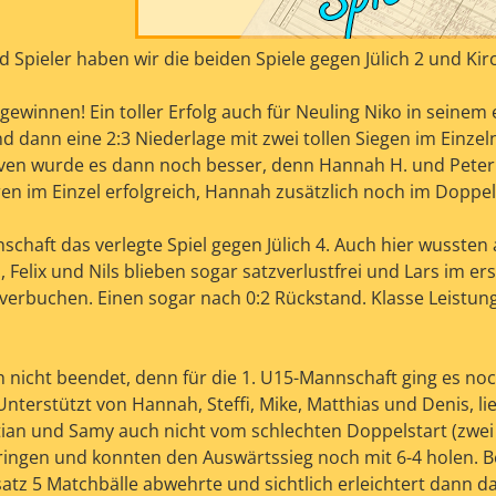
d Spieler haben wir die beiden Spiele gegen Jülich 2 und Ki
ewinnen! Ein toller Erfolg auch für Neuling Niko in seinem 
nd dann eine 2:3 Niederlage mit zwei tollen Siegen im Einzel
oven wurde es dann noch besser, denn Hannah H. und Pete
en im Einzel erfolgreich, Hannah zusätzlich noch im Doppel
nschaft das verlegte Spiel gegen Jülich 4. Auch hier wussten 
 Felix und Nils blieben sogar satzverlustfrei und Lars im ers
 verbuchen. Einen sogar nach 0:2 Rückstand. Klasse Leistung
 nicht beendet, denn für die 1. U15-Mannschaft ging es no
nterstützt von Hannah, Steffi, Mike, Matthias und Denis, lie
tian und Samy auch nicht vom schlechten Doppelstart (zwei
ringen und konnten den Auswärtssieg noch mit 6-4 holen. 
atz 5 Matchbälle abwehrte und sichtlich erleichtert dann da