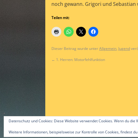
noch gewann. Grigori und Sebastian 
Teilen mit:
Dieser Beitrag wurde unter
Allgemein
,
Jugend
verö
←
1. Herren: Motorfehlfunktion
Datenschutz und Cookies: Diese Website verwendet Cookies. Wenn du die W
Weitere Informationen, beispielsweise zur Kontrolle von Cookies, findest du
©2015 by Alex Gast & ttc-guerzenich.de