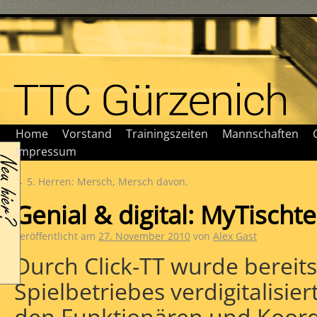
Home
Vorstand
Trainingszeiten
Mannschaften
Impressum
←
5. Herren: Mersch, Mersch davon.
Genial & digital: MyTischte
Veröffentlicht am
27. November 2010
von
Alex Gast
Durch Click-TT wurde bereits
Spielbetriebes verdigitalisie
den Funktionären und Koord