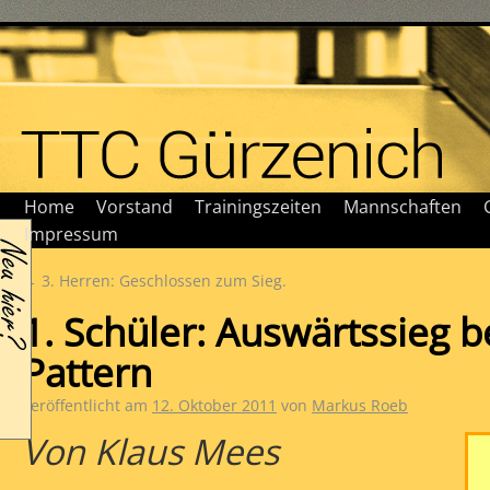
Home
Vorstand
Trainingszeiten
Mannschaften
Impressum
←
3. Herren: Geschlossen zum Sieg.
1. Schüler: Auswärtssieg 
Pattern
Veröffentlicht am
12. Oktober 2011
von
Markus Roeb
Von Klaus Mees