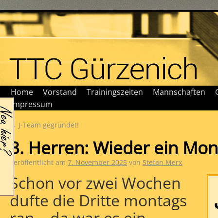
Home
Vorstand
Trainingszeiten
Mannschaften
Impressum
←
J-Team gegründet!
3. Herren: Wieder ein Mon
Veröffentlicht am
7. November 2025
von
Stefan Merx
Schon vor zwei Wochen
dufte die Dritte montags
ran – da war es ein