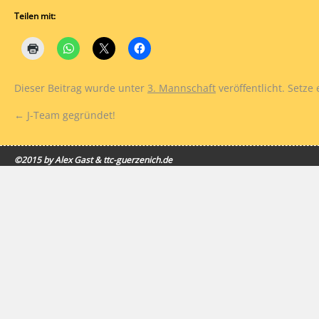
Teilen mit:
Dieser Beitrag wurde unter
3. Mannschaft
veröffentlicht. Setze
←
J-Team gegründet!
©2015 by Alex Gast & ttc-guerzenich.de