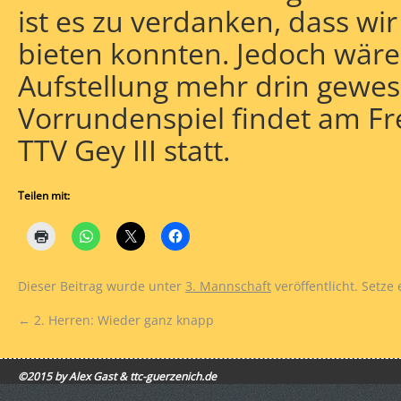
ist es zu verdanken, dass wir
bieten konnten. Jedoch wäre 
Aufstellung mehr drin gewese
Vorrundenspiel findet am Fr
TTV Gey III statt.
Teilen mit:
Dieser Beitrag wurde unter
3. Mannschaft
veröffentlicht. Setze
←
2. Herren: Wieder ganz knapp
©2015 by Alex Gast & ttc-guerzenich.de