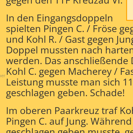
In den Eingangsdoppeln
spielten Pingen C. / Fröse 
und Kohl R. / Gast gegen Ju
Doppel mussten nach hart
werden. Das anschließende D
Kohl C. gegen Macherey / Fa
ber
Leistung musste man sich 11
geschlagen geben. Schade!
Im oberen Paarkreuz traf Ko
Pingen C. auf Jung. Während R
geschlagen geben musste, ge