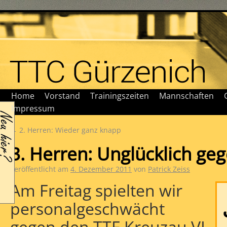
Home
Vorstand
Trainingszeiten
Mannschaften
Impressum
←
2. Herren: Wieder ganz knapp
3. Herren: Unglücklich ge
Veröffentlicht am
4. Dezember 2011
von
Patrick Zeiss
Am Freitag spielten wir
personalgeschwächt
gegen den TTF Kreuzau VI.