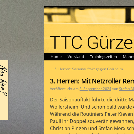
Home
Vorstand
Trainingszeiten
Manns
←
5. Herren: Saisonauftakt gegen Golzheim
3. Herren: Mit Netzroller Rem
Veröffentlicht am
3. September 2024
von
Stefan M
Der Saisonauftakt führte die dritte 
Wollersheim. Und schon bald wurde 
Während die Routiniers Peter Kieven
Pauli ihr Doppel souverän gewannen
Christian Pingen und Stefan Merx sch