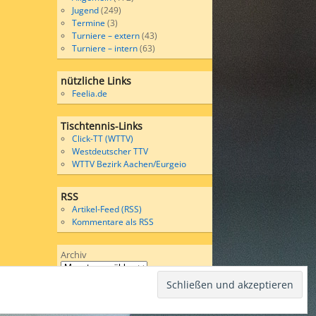
Jugend
(249)
Termine
(3)
Turniere – extern
(43)
Turniere – intern
(63)
nützliche Links
Feelia.de
Tischtennis-Links
Click-TT (WTTV)
Westdeutscher TTV
WTTV Bezirk Aachen/Eurgeio
RSS
Artikel-Feed (RSS)
Kommentare als RSS
Archiv
Wordpress
bases on