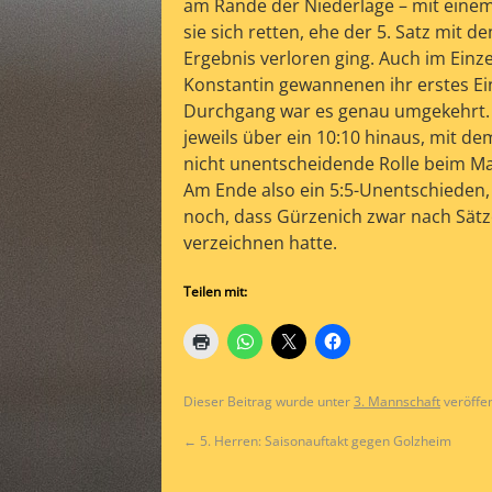
am Rande der Niederlage – mit eine
sie sich retten, ehe der 5. Satz mit d
Ergebnis verloren ging. Auch im Einze
Konstantin gewannenen ihr erstes Einz
Durchgang war es genau umgekehrt. P
jeweils über ein 10:10 hinaus, mit de
nicht unentscheidende Rolle beim Mat
Am Ende also ein 5:5-Unentschieden, 
noch, dass Gürzenich zwar nach Sätz
verzeichnen hatte.
Teilen mit:
Dieser Beitrag wurde unter
3. Mannschaft
veröffen
←
5. Herren: Saisonauftakt gegen Golzheim