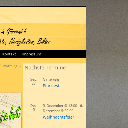
Kontakt
Impressum
 Auftaktsieg
→
Nächste Termine
Sep.
Ganztägig
27
Pfarrfest
Dez.
5. Dezember @ 18:00
-
6.
5
Dezember @ 02:00
Weihnachtsfeier