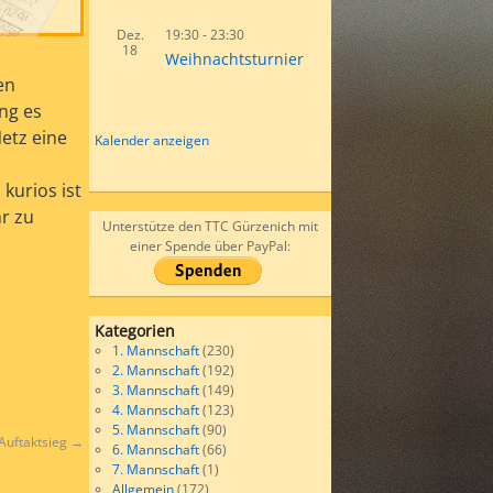
Dez.
19:30
-
23:30
18
Weihnachtsturnier
en
ng es
Netz eine
Kalender anzeigen
kurios ist
r zu
Unterstütze den TTC Gürzenich mit
einer Spende über PayPal:
Kategorien
1. Mannschaft
(230)
2. Mannschaft
(192)
3. Mannschaft
(149)
4. Mannschaft
(123)
5. Mannschaft
(90)
 Auftaktsieg
→
6. Mannschaft
(66)
7. Mannschaft
(1)
Allgemein
(172)