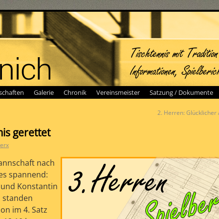
chaften
Galerie
Chronik
Vereinsmeister
Satzung / Dokumente
2. Herren: Glücklicher
is gerettet
erx
Mannschaft nach
es spannend:
 und Konstantin
, standen
on im 4. Satz