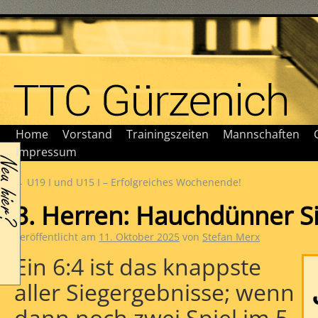
Home
Vorstand
Trainingszeiten
Mannschaften
Impressum
←
U19 I und U15 I – Erfolgreiches Wochenende!
3. Herren: Hauchdünner S
Veröffentlicht am
11. Oktober 2025
von
Stefan Merx
Ein 6:4 ist das knappste
aller Siegergebnisse; wenn
dann noch zwei Spiel im 5.