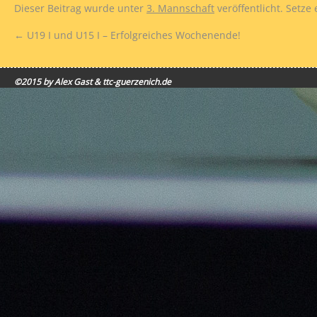
Dieser Beitrag wurde unter
3. Mannschaft
veröffentlicht. Setze
←
U19 I und U15 I – Erfolgreiches Wochenende!
©2015 by Alex Gast & ttc-guerzenich.de