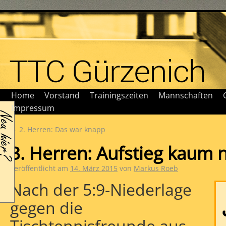
Home
Vorstand
Trainingszeiten
Mannschaften
Impressum
←
2. Herren: Das war knapp
3. Herren: Aufstieg kaum 
Veröffentlicht am
14. März 2015
von
Markus Roeb
Nach der 5:9-Niederlage
gegen die
Tischtennisfreunde aus