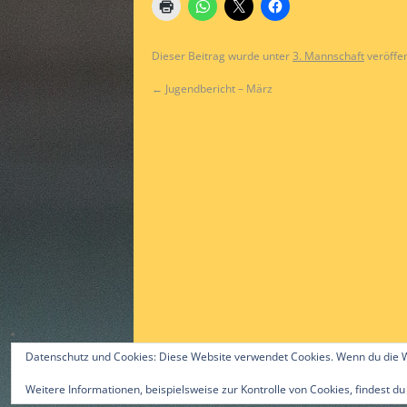
Dieser Beitrag wurde unter
3. Mannschaft
veröffen
←
Jugendbericht – März
Datenschutz und Cookies: Diese Website verwendet Cookies. Wenn du die W
Weitere Informationen, beispielsweise zur Kontrolle von Cookies, findest du
©2015 by Alex Gast & ttc-guerzenich.de