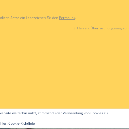
tlicht. Setze ein Lesezeichen für den
Permalink
.
3. Herren: Überraschungssieg zu
ebsite weiterhin nutzt, stimmst du der Verwendung von Cookies zu.
 hier:
Cookie-Richtlinie