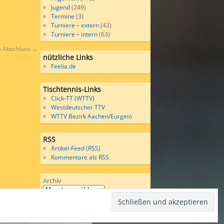
Jugend
(249)
Termine
(3)
Turniere – extern
(43)
Turniere – intern
(63)
m Abschluss
→
nützliche Links
Feelia.de
Tischtennis-Links
Click-TT (WTTV)
Westdeutscher TTV
WTTV Bezirk Aachen/Eurgeio
RSS
Artikel-Feed (RSS)
Kommentare als RSS
Archiv
Wordpress
bases on