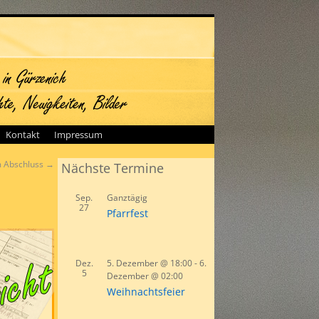
Kontakt
Impressum
m Abschluss
→
Nächste Termine
Sep.
Ganztägig
27
Pfarrfest
Dez.
5. Dezember @ 18:00
-
6.
5
Dezember @ 02:00
Weihnachtsfeier