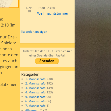
Dez.
19:30
-
23:30
18
Weihnachtsturnier
nd
12:10 (im
Kalender anzeigen
nur Drei-
-Spielen:
un noch
Unterstütze den TTC Gürzenich mit
konnte den
einer Spende über PayPal:
pt es auch
 gingen an
on
Kategorien
1. Mannschaft
(230)
2. Mannschaft
(192)
latz hier
3. Mannschaft
(149)
4. Mannschaft
(123)
5. Mannschaft
(90)
6. Mannschaft
(66)
7. Mannschaft
(1)
Allgemein
(172)