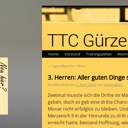
Home
Vorstand
Trainingszeiten
Manns
←
Jugendbericht – März
3. Herren: Aller guten Dinge 
Veröffentlicht am
2. April 2026
von
Stefan Merx
Zweimal musste sich die Dritte im M
geben, doch es geb eine dritte Chanc
Monat nicht erfolglos zu bleiben. U
Merzenich II in der Hinrunde zu dritt
erreicht hatte, bestand Hoffnung, wi