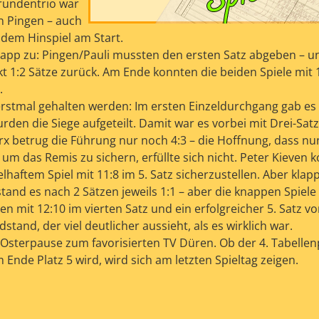
rundentrio war
an Pingen – auch
 dem Hinspiel am Start.
knapp zu: Pingen/Pauli mussten den ersten Satz abgeben – u
 1:2 Sätze zurück. Am Ende konnten die beiden Spiele mit 
.
erstmal gehalten werden: Im ersten Einzeldurchgang gab es 
rden die Siege aufgeteilt. Damit war es vorbei mit Drei-Satz
rx betrug die Führung nur noch 4:3 – die Hoffnung, dass n
, um das Remis zu sichern, erfüllte sich nicht. Peter Kieven 
haftem Spiel mit 11:8 im 5. Satz sicherzustellen. Aber klap
tand es nach 2 Sätzen jeweils 1:1 – aber die knappen Spiele
n mit 12:10 im vierten Satz und ein erfolgreicher 5. Satz v
tand, der viel deutlicher aussieht, als es wirklich war.
 Osterpause zum favorisierten TV Düren. Ob der 4. Tabellenp
Ende Platz 5 wird, wird sich am letzten Spieltag zeigen.