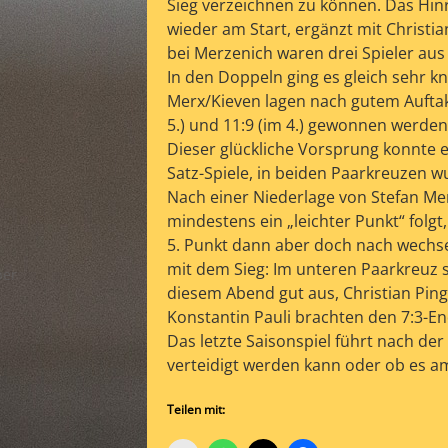
Sieg verzeichnen zu können. Das Hin
wieder am Start, ergänzt mit Christi
bei Merzenich waren drei Spieler aus
In den Doppeln ging es gleich sehr 
Merx/Kieven lagen nach gutem Auftakt
5.) und 11:9 (im 4.) gewonnen werden
Dieser glückliche Vorsprung konnte 
Satz-Spiele, in beiden Paarkreuzen wu
Nach einer Niederlage von Stefan Me
mindestens ein „leichter Punkt“ folgt
5. Punkt dann aber doch nach wechsel
mit dem Sieg: Im unteren Paarkreuz s
ber
diesem Abend gut aus, Christian Pinge
Konstantin Pauli brachten den 7:3-Ends
Das letzte Saisonspiel führt nach der
verteidigt werden kann oder ob es am 
Teilen mit: