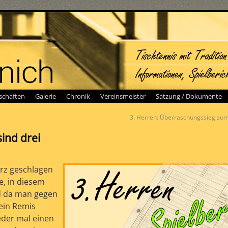
chaften
Galerie
Chronik
Vereinsmeister
Satzung / Dokumente
3. Herren: Überraschungssieg zu
sind drei
ärz geschlagen
e, in diesem
nd da man gegen
 ein Remis
eder mal einen