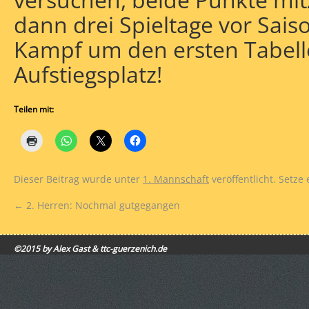
dann drei Spieltage vor Sa
Kampf um den ersten Tabell
Aufstiegsplatz!
Teilen mit:
Dieser Beitrag wurde unter
1. Mannschaft
veröffentlicht. Setze
←
2. Herren: Nochmal gutgegangen
©2015 by Alex Gast & ttc-guerzenich.de