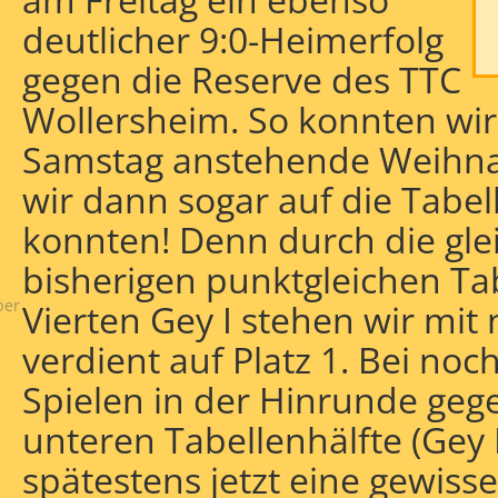
deutlicher 9:0-Heimerfolg
gegen die Reserve des TTC
Wollersheim. So konnten wir
Samstag anstehende Weihnac
wir dann sogar auf die Tabe
konnten!
Denn durch die gle
bisherigen punktgleichen Ta
ber
Vierten Gey I stehen wir mi
verdient auf Platz 1. Bei no
Spielen in der Hinrunde geg
unteren Tabellenhälfte (Gey II
spätestens jetzt eine gewisse