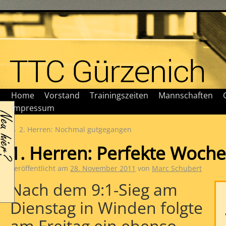
Home
Vorstand
Trainingszeiten
Mannschaften
Impressum
←
2. Herren: Nochmal gutgegangen
1. Herren: Perfekte Woche
Veröffentlicht am
28. November 2011
von
Marc Schubert
Nach dem 9:1-Sieg am
Dienstag in Winden folgte
am Freitag ein ebenso