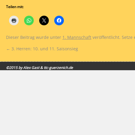
Teilen mit:
Dieser Beitrag wurde unter
1. Mannschaft
veröffentlicht. Setze
←
3. Herren: 10. und 11. Saisonsieg
©2015 by Alex Gast & ttc-guerzenich.de