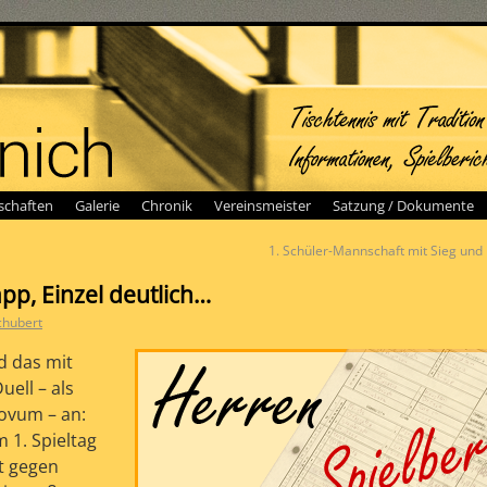
chaften
Galerie
Chronik
Vereinsmeister
Satzung / Dokumente
1. Schüler-Mannschaft mit Sieg und
pp, Einzel deutlich…
chubert
nd das mit
ell – als
Novum – an:
 1. Spieltag
t gegen