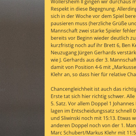
Wollersheim II gingen wir durchaus 
Respekt in diese Begegnung.
Allerdin
sich in der Woche vor dem Spiel berei
pausieren muss (herzliche Grüße und 
Mannschaft zwei starke Spieler fehle
bereits vor Beginn wieder deutlich 
kurzfristig noch auf ihr Brett 6, Ben
Neuzugang Jürgen Gerhards verstärkt
wie J. Gerhards aus der 3. Mannschaft
damit von Position 4-6 mit „Markusse
Klehr an, so dass hier für relative C
Chancengleichheit ist auch das rich
ber
Erste tat sich hier richtig schwer. A
5. Satz. Vor allem Doppel 1 Johann
lagen im Entscheidungssatz schnell 0
und Sliwinski noch mit 15:13. Etwas
anderen Doppel noch von der 1. Man
Marc Schubert/Markus Klehr mit 11: