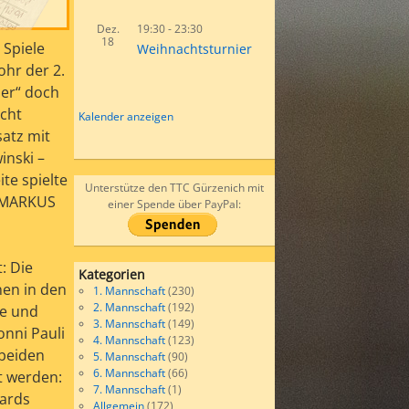
Dez.
19:30
-
23:30
18
 Spiele
Weihnachtsturnier
ohr der 2.
ier“ doch
echt
Kalender anzeigen
satz mit
inski –
te spielte
Unterstütze den TTC Gürzenich mit
t MARKUS
einer Spende über PayPal:
: Die
Kategorien
nen in den
1. Mannschaft
(230)
2. Mannschaft
(192)
me und
3. Mannschaft
(149)
onni Pauli
4. Mannschaft
(123)
 beiden
5. Mannschaft
(90)
6. Mannschaft
(66)
t werden:
7. Mannschaft
(1)
hards
Allgemein
(172)