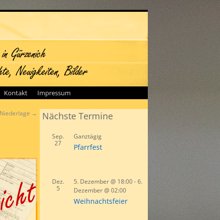
Kontakt
Impressum
 Niederlage
→
Nächste Termine
Sep.
Ganztägig
27
Pfarrfest
Dez.
5. Dezember @ 18:00
-
6.
5
Dezember @ 02:00
Weihnachtsfeier