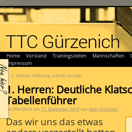
Home
Vorstand
Trainingszeiten
Mannschaften
Impressum
←
2. Herren: Hoffnung schnell zerstört
1. Herren: Deutliche Klat
Tabellenführer
Veröffentlicht am
27. November 2010
von
Marc Schubert
Das wir uns das etwas