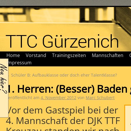
Home
Vorstand
Trainingszeiten
Mannschaften
Impressum
←
Schüler B: Aufbauklasse oder doch eher Talentklasse?
1. Herren: (Besser) Bade
Veröffentlicht am
4. November 2012
von
Marc Schubert
Vor dem Gastspiel bei der
4. Mannschaft der DJK TTF
Kreuzau standen wir nach