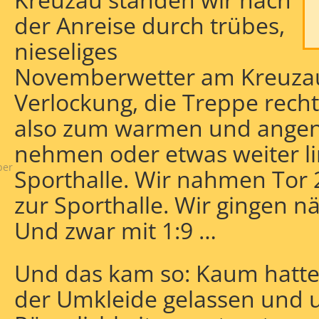
der Anreise durch trübes,
nieseliges
Novemberwetter am Kreuzau
Verlockung, die Treppe rec
also zum warmen und angene
enfazit
nehmen oder etwas weiter li
ber
Sporthalle. Wir nahmen Tor 2
zur Sporthalle. Wir gingen 
Und zwar mit 1:9 …
Und das kam so: Kaum hatten
der Umkleide gelassen und 