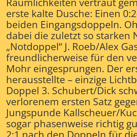
Räumlichkeiten vertraut gema
erste kalte Dusche: Einen 0
beiden Eingangsdoppeln. Oh
dabei die zuletzt so starke
„Notdoppel“ J. Roeb/Alex Gas
freundlicherweise für den v
Mohr eingesprungen. Der ers
herausstellte – einzige Licht
Doppel 3. Schubert/Dick sc
verlorenem ersten Satz gege
Jungspunde Kallscheuer/Kuck
sogar phasenweise richtig g
2:1 nach den Doppeln für di