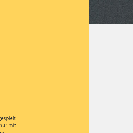
gespielt
 nur mit
en.