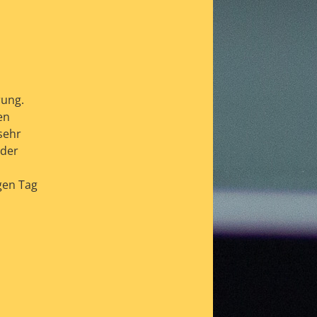
rung.
en
sehr
 der
gen Tag