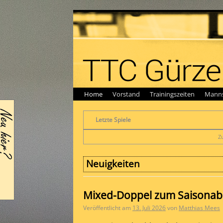
Home
Vorstand
Trainingszeiten
Manns
Letzte Spiele
Z
Neuigkeiten
Mixed-Doppel zum Saisonab
Veröffentlicht am
13. Juli 2026
von
Matthias Mees