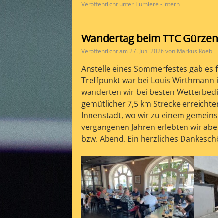
Veröffentlicht unter
Turniere - intern
Wandertag beim TTC Gürzen
Veröffentlicht am
27. Juni 2026
von
Markus Roeb
Anstelle eines Sommerfestes gab es
Treffpunkt war bei Louis Wirthmann
wanderten wir bei besten Wetterbed
gemütlicher 7,5 km Strecke erreichte
Innenstadt, wo wir zu einem gemeins
vergangenen Jahren erlebten wir ab
bzw. Abend. Ein herzliches Dankesc