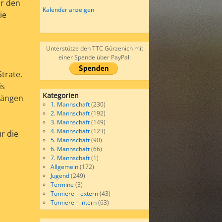
or den
Kalender anzeigen
ie
Unterstütze den TTC Gürzenich mit
einer Spende über PayPal:
trate.
is
Kategorien
gängen
1. Mannschaft
(230)
2. Mannschaft
(192)
3. Mannschaft
(149)
4. Mannschaft
(123)
r die
5. Mannschaft
(90)
6. Mannschaft
(66)
7. Mannschaft
(1)
Allgemein
(172)
Jugend
(249)
Termine
(3)
Turniere – extern
(43)
Turniere – intern
(63)