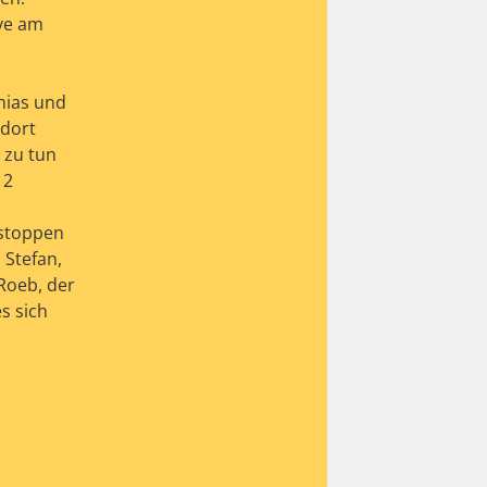
ive am
hias und
 dort
 zu tun
12
 stoppen
 Stefan,
Roeb, der
s sich