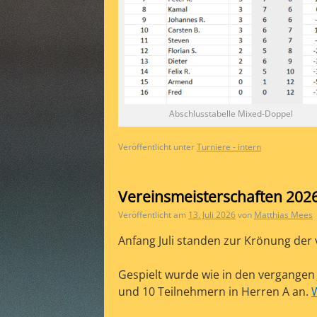
Abschlusstabelle Mixed-Doppel
Veröffentlicht unter
Turniere - intern
Vereinsmeisterschaften 2026
Veröffentlicht am
13. Juli 2026
von
Matthias Mees
Anfang Juli standen zur Krönung der 
Gespielt wurde wie in den vergangen 
und 10 Teilnehmern in Herren A an.