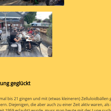
igung geglückt
mal bis 21 gingen und mit (etwas kleineren) Zelluloidbällen 
rn. Diejenigen, die aber auch zu einer Zeit aktiv waren, als
seit 1959 erlaubt) wurde, muss man heute mit der Lupe such