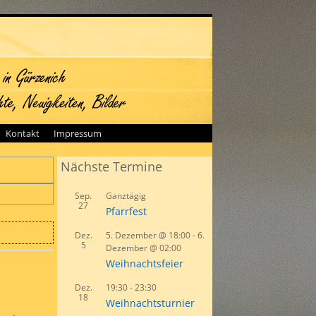
Kontakt
Impressum
Nächste Termine
Sep.
Ganztägig
27
Pfarrfest
Dez.
5. Dezember @ 18:00
-
6.
5
Dezember @ 02:00
Weihnachtsfeier
Dez.
19:30
-
23:30
18
Weihnachtsturnier