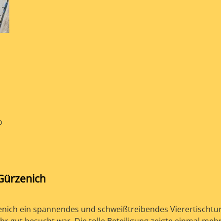
o
 Gürzenich
enich ein spannendes und schweißtreibendes Vierertischturn