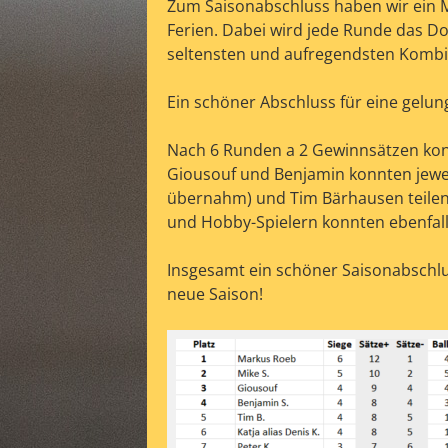
Zum Saisonabschluss haben wir ein Mi
Ferien. Dabei wird jede Runde das D
seltensten und aufregendsten Kom
Ein schöner Abschluss für eine gelu
Nach 6 Runden a 2 Gewinnsätzen kon
Giousouf und Benjamin konnten jeweil
übernahm) und Tim Bärhausen teilen 
und Hobby-Spielern konnten ebenfalls
Insgesamt ein schöner Saisonabschlu
neue Saison!