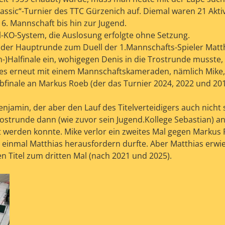
Classic“-Turnier des TTC Gürzenich auf. Diemal waren 21 Akt
 6. Mannschaft bis hin zur Jugend.
l-KO-System, die Auslosung erfolgte ohne Setzung.
e der Hauptrunde zum Duell der 1.Mannschafts-Spieler Matt
-)Halfinale ein, wohigegen Denis in die Trostrunde musste,
 es erneut mit einem Mannschaftskameraden, nämlich Mike,
bfinale an Markus Roeb (der das Turnier 2024, 2022 und 20
enjamin, der aber den Lauf des Titelverteidigers auch nicht
rostrunde dann (wie zuvor sein Jugend.Kollege Sebastian) an
t werden konnte. Mike verlor ein zweites Mal gegen Markus 
 einmal Matthias herausfordern durfte. Aber Matthias erwie
n Titel zum dritten Mal (nach 2021 und 2025).