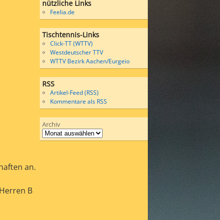
nützliche Links
Feelia.de
Tischtennis-Links
Click-TT (WTTV)
Westdeutscher TTV
WTTV Bezirk Aachen/Eurgeio
RSS
Artikel-Feed (RSS)
Kommentare als RSS
Archiv
haften an.
 Herren B