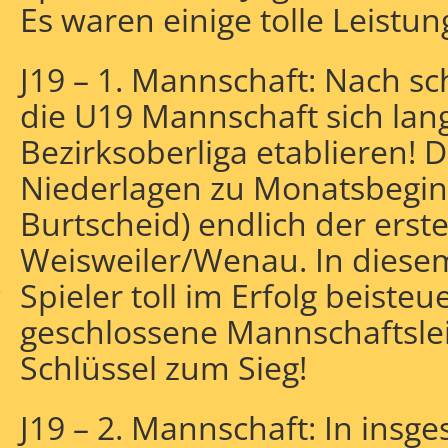
Es waren einige tolle Leistu
J19 – 1. Mannschaft: Nach s
die U19 Mannschaft sich lan
Bezirksoberliga etablieren! 
Niederlagen zu Monatsbeginn
Burtscheid) endlich der erste
ack
Weisweiler/Wenau. In diesem
Spieler toll im Erfolg beiste
r
geschlossene Mannschaftslei
Schlüssel zum Sieg!
J19 – 2. Mannschaft: In insg