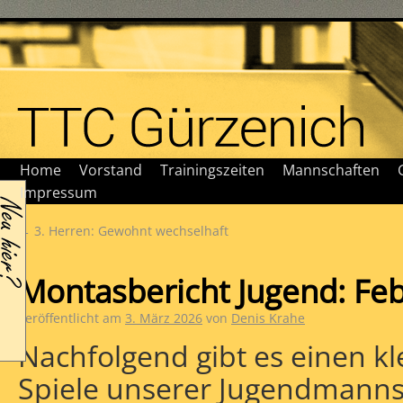
Home
Vorstand
Trainingszeiten
Mannschaften
Impressum
←
3. Herren: Gewohnt wechselhaft
Montasbericht Jugend: Fe
Veröffentlicht am
3. März 2026
von
Denis Krahe
Nachfolgend gibt es einen kl
Spiele unserer Jugendmanns