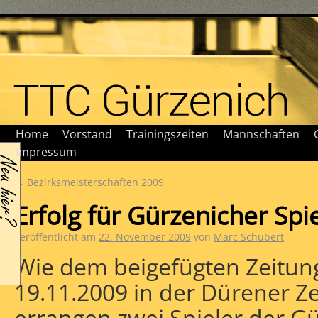
Home
Vorstand
Trainingszeiten
Mannschaften
Impressum
←
Bezirksmeisterschaften 2009
Erfolg für Gürzenicher Spi
Veröffentlicht am
22. November 2009
von
Marc Schubert
Wie dem beigefügten Zeitung
19.11.2009 in der Dürener Ze
errangen zwei Spieler der G