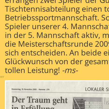
Tischtennisabteilung einen to
Betriebssportmannschaft. So
Spieler unserer 4. Mannsch
in der 5. Mannschaft aktiv, 
rückblick
chaft
die Meisterschaftsrunde 200
l
h
sich entscheiden. An beide e
Glückwunsch von der gesamt
schaft
tollen Leistung!
-ms-
ber