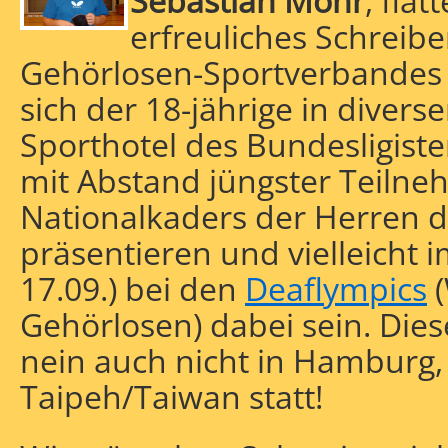
Sebastian Mohr
, flat
erfreuliches Schreib
Gehörlosen-Sportverbandes
sich der 18-jährige in diver
Sporthotel des Bundesligiste
he
schaften
mit Abstand jüngster Teilne
Nationalkaders der Herren 
präsentieren und vielleicht 
17.09.) bei den
Deaflympics
(
Gehörlosen) dabei sein. Dies
nein auch nicht in Hamburg,
Taipeh/Taiwan statt!