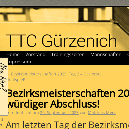
Home
Vorstand
Trainingszeiten
Mannschaften
Impressum
?
←
Bezirksmeisterschaften 2025: Tag 2 – Das erste
Finalspiel!
U
Bezirksmeisterschaften 202
würdiger Abschluss!
Veröffentlicht am
29. September 2025
von
Matthias Mees
st
Am letzten Tag der Bezirksm
r: