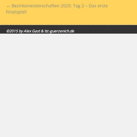
←
Bezirksmeisterschaften 2025: Tag 2 – Das erste
Finalspiel!
©2015 by Alex Gast & ttc-guerzenich.de