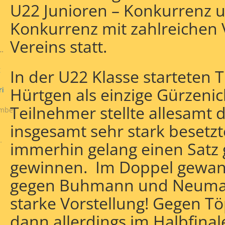
U22 Junioren – Konkurrenz u
Konkurrenz mit zahlreichen 
Vereins statt.
en
ksmeisterschaften:
erschaften
r
g
In der U22 Klasse starteten
Hürtgen als einzige Gürzenich
ri
Teilnehmer stellte allesamt 
mber
insgesamt sehr stark besetzt
mein"
immerhin gelang einen Satz 
gewinnen. Im Doppel gewan
gegen Buhmann und Neumann
starke Vorstellung! Gegen T
dann allerdings im Halbfinal