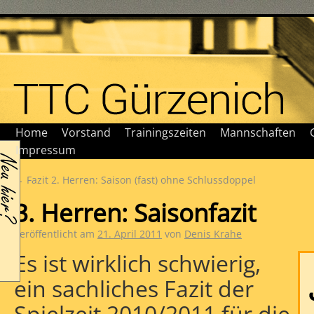
Home
Vorstand
Trainingszeiten
Mannschaften
Impressum
←
Fazit 2. Herren: Saison (fast) ohne Schlussdoppel
3. Herren: Saisonfazit
Veröffentlicht am
21. April 2011
von
Denis Krahe
Es ist wirklich schwierig,
ein sachliches Fazit der
Spielzeit 2010/2011 für die