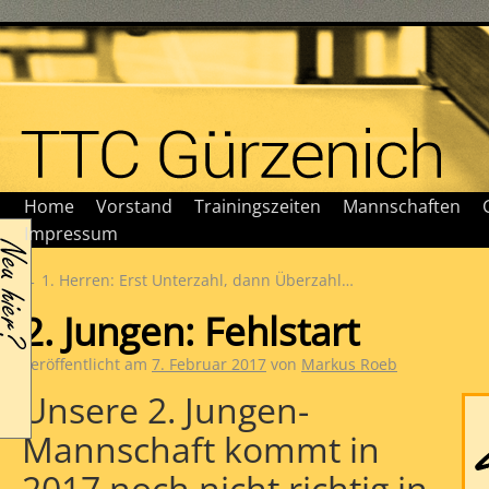
Home
Vorstand
Trainingszeiten
Mannschaften
Impressum
←
1. Herren: Erst Unterzahl, dann Überzahl…
2. Jungen: Fehlstart
Veröffentlicht am
7. Februar 2017
von
Markus Roeb
Unsere 2. Jungen-
Mannschaft kommt in
2017 noch nicht richtig in