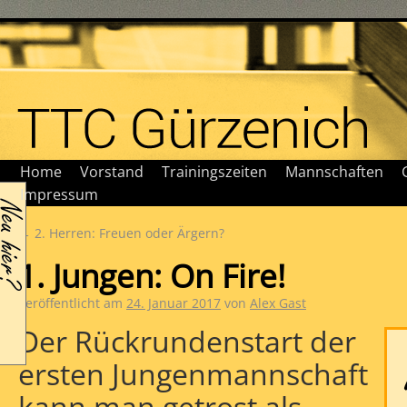
Home
Vorstand
Trainingszeiten
Mannschaften
Impressum
←
2. Herren: Freuen oder Ärgern?
1. Jungen: On Fire!
Veröffentlicht am
24. Januar 2017
von
Alex Gast
Der Rückrundenstart der
ersten Jungenmannschaft
kann man getrost als