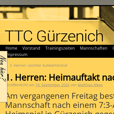
Home
Vorstand
Trainingszeiten
Mannschaften
Impressum
←
3. Herren: Leichter Aufwärtstrend
1. Herren: Heimauftakt n
Veröffentlicht am
19. September 2025
von
Matthias Mees
Am vergangenen Freitag bestr
Mannschaft nach einem 7:3-A
Heimspiel in Gürzenich gege