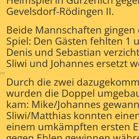
Gevelsdorf-Rödingen II.
Beide Mannschaften gingen 
Spiel: Den Gästen fehlten 1 
Denis und Sebastian verzicht
Sliwi und Johannes ersetzt 
ber
Durch die zwei dazugekomm
wurden die Doppel umgebaut
kam: Mike/Johannes gewann
Sliwi/Matthias konnten einen
einem umkämpften ersten Ei
gegen Ehlen gewinnen währ