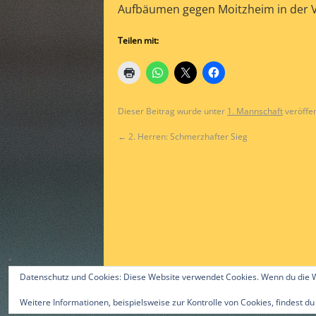
Aufbäumen gegen Moitzheim in der V
Teilen mit:
Dieser Beitrag wurde unter
1. Mannschaft
veröffen
←
2. Herren: Schmerzhafter Sieg
Datenschutz und Cookies: Diese Website verwendet Cookies. Wenn du die W
Weitere Informationen, beispielsweise zur Kontrolle von Cookies, findest du
©2015 by Alex Gast & ttc-guerzenich.de