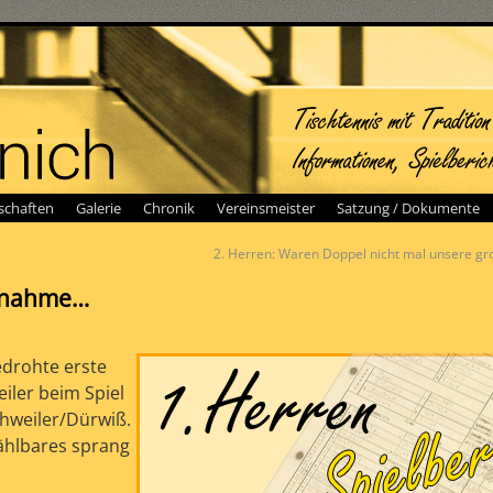
chaften
Galerie
Chronik
Vereinsmeister
Satzung / Dokumente
2. Herren: Waren Doppel nicht mal unsere gr
usnahme…
edrohte erste
iler beim Spiel
hweiler/Dürwiß.
Zählbares sprang