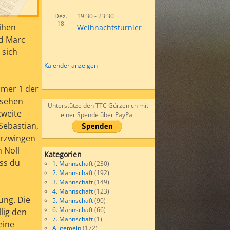
Dez.
19:30
-
23:30
18
eihen
Weihnachtsturnier
nd Marc
 sich
Kalender anzeigen
mmer 1 der
hsehen
Unterstütze den TTC Gürzenich mit
zweite
einer Spende über PayPal:
Sebastian,
erzwingen
n Noll
Kategorien
ass du
1. Mannschaft
(230)
2. Mannschaft
(192)
3. Mannschaft
(149)
4. Mannschaft
(123)
ung. Die
5. Mannschaft
(90)
6. Mannschaft
(66)
lig den
7. Mannschaft
(1)
eine
Allgemein
(172)