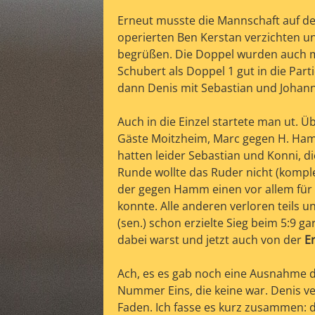
Erneut musste die Mannschaft auf de
operierten Ben Kerstan verzichten un
begrüßen. Die Doppel wurden auch ma
Schubert als Doppel 1 gut in die Parti
dann Denis mit Sebastian und Johanne
Auch in die Einzel startete man ut.
Gäste Moitzheim, Marc gegen H. Ham
hatten leider Sebastian und Konni, di
Runde wollte das Ruder nicht (komple
l
der gegen Hamm einen vor allem für i
konnte. Alle anderen verloren teils u
(sen.) schon erzielte Sieg beim 5:9 
dabei warst und jetzt auch von der
E
Ach, es es gab noch eine Ausnahme d
Nummer Eins, die keine war. Denis ve
Faden. Ich fasse es kurz zusammen: d