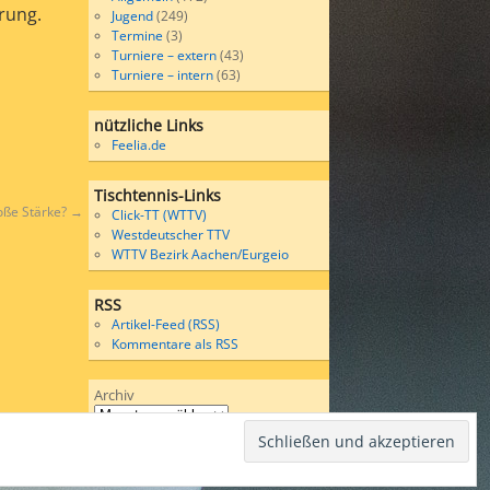
rung.
Jugend
(249)
Termine
(3)
Turniere – extern
(43)
Turniere – intern
(63)
nützliche Links
Feelia.de
Tischtennis-Links
oße Stärke?
→
Click-TT (WTTV)
Westdeutscher TTV
WTTV Bezirk Aachen/Eurgeio
RSS
Artikel-Feed (RSS)
Kommentare als RSS
Archiv
Wordpress
bases on