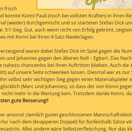
n frisch
d konnte Konni Pauli (noch bei vollsten Kräften) in ihren R
l (wieder) durchgemischt und so starteten Stefan Dick u
e: 3:1-Sieg. Gut, auch wenn nicht von Erfolg gekrönt, zeigten
s mit Konni bei ihren 4-Satz-Niederlagen.
 Überzeugend waren dabei Stefan Dick im Spiel gegen die Nu
m und Johannes gegen den älteren Noll – Egbert. Das Nac
e nahezu chancenlos bei ihren Auftritten blieben. Auch die 
tt) auf unsere Seite schwenken lassen. Diesmal war es nur 
hn selbst sehr wichtigen Sieg gegen einen Materialspieler 
nglücklich (Marc und Johannes), so dass der von Konni gege
gar nicht mehr in die Wertung kam. Trotzdem danke Konni, d
rsten gute Besserung!!
er ansonst ziemlich guten geschlossenen Mannschaftsleist
rlor nach dem (knapperen Doppel) für fünfeinhalb Sätze völ
esaströs. Alles andere wäre Selbstzerfleischung. Nur das kl