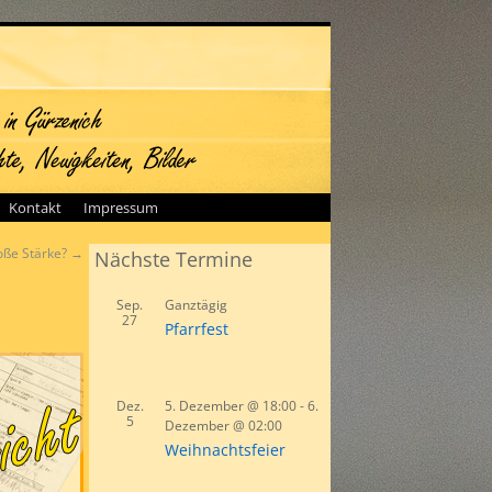
Kontakt
Impressum
oße Stärke?
→
Nächste Termine
Sep.
Ganztägig
27
Pfarrfest
Dez.
5. Dezember @ 18:00
-
6.
5
Dezember @ 02:00
Weihnachtsfeier