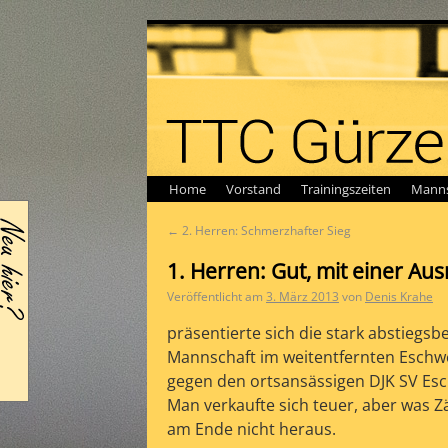
Home
Vorstand
Trainingszeiten
Manns
←
2. Herren: Schmerzhafter Sieg
1. Herren: Gut, mit einer A
Veröffentlicht am
3. März 2013
von
Denis Krahe
präsentierte sich die stark abstiegsb
Mannschaft im weitentfernten Eschwe
gegen den ortsansässigen DJK SV Esc
Man verkaufte sich teuer, aber was 
am Ende nicht heraus.