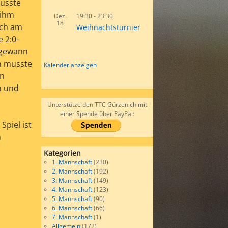
musste
 ihm
Dez.
19:30
-
23:30
18
och am
Weihnachtsturnier
 2:0-
 gewann
en musste
Kalender anzeigen
en
n und
Unterstütze den TTC Gürzenich mit
einer Spende über PayPal:
Spiel ist
m
Kategorien
1. Mannschaft
(230)
2. Mannschaft
(192)
3. Mannschaft
(149)
4. Mannschaft
(123)
5. Mannschaft
(90)
6. Mannschaft
(66)
7. Mannschaft
(1)
Allgemein
(172)