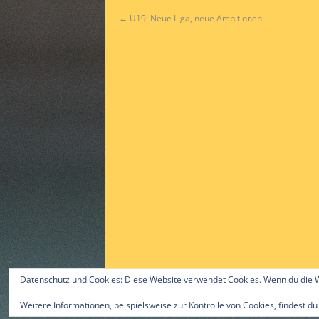
←
U19: Neue Liga, neue Ambitionen!
Datenschutz und Cookies: Diese Website verwendet Cookies. Wenn du die W
Weitere Informationen, beispielsweise zur Kontrolle von Cookies, findest du
©2015 by Alex Gast & ttc-guerzenich.de