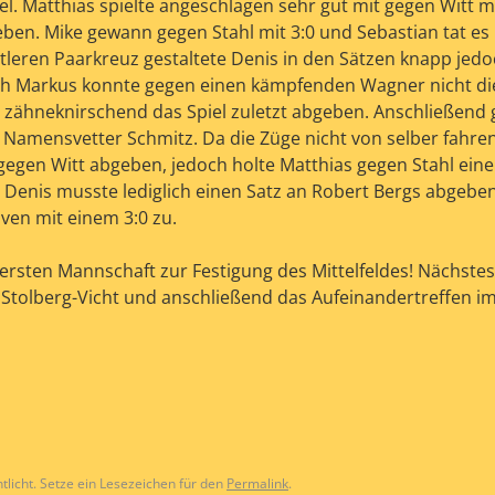
 Matthias spielte angeschlagen sehr gut mit gegen Witt 
eben. Mike gewann gegen Stahl mit 3:0 und Sebastian tat es
ttleren Paarkreuz gestaltete Denis in den Sätzen knapp jed
uch Markus konnte gegen einen kämpfenden Wagner nicht die
zähneknirschend das Spiel zuletzt abgeben. Anschließend
n Namensvetter Schmitz. Da die Züge nicht von selber fahr
l gegen Witt abgeben, jedoch holte Matthias gegen Stahl ein
 Denis musste lediglich einen Satz an Robert Bergs abgebe
en mit einem 3:0 zu.
ersten Mannschaft zur Festigung des Mittelfeldes! Nächstes 
 Stolberg-Vicht und anschließend das Aufeinandertreffen i
tlicht. Setze ein Lesezeichen für den
Permalink
.