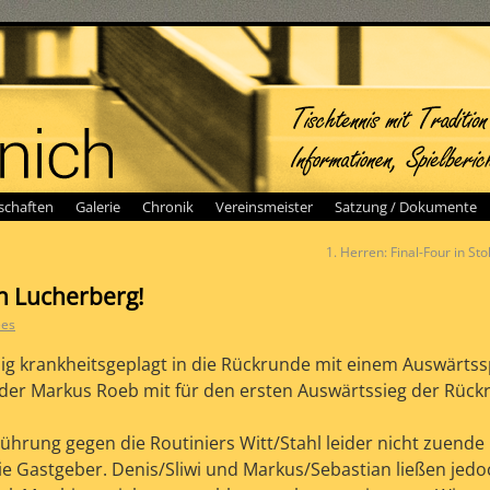
chaften
Galerie
Chronik
Vereinsmeister
Satzung / Dokumente
1. Herren: Final-Four in Sto
h Lucherberg!
ees
nig krankheitsgeplagt in die Rückrunde mit einem Auswärtss
uder Markus Roeb mit für den ersten Auswärtssieg der Rück
ührung gegen die Routiniers Witt/Stahl leider nicht zuende
ie Gastgeber. Denis/Sliwi und Markus/Sebastian ließen jedo