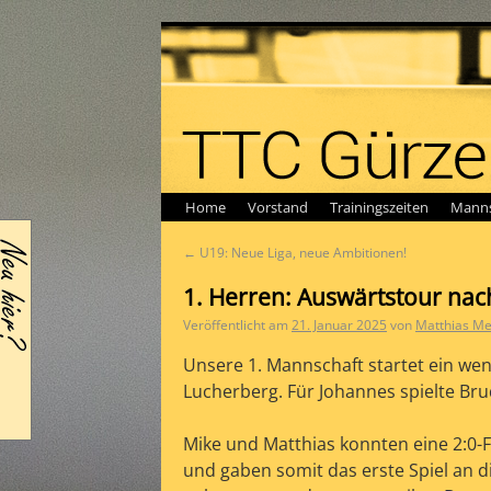
Home
Vorstand
Trainingszeiten
Manns
←
U19: Neue Liga, neue Ambitionen!
1. Herren: Auswärtstour nac
Veröffentlicht am
21. Januar 2025
von
Matthias M
Unsere 1. Mannschaft startet ein we
Lucherberg. Für Johannes spielte Br
Mike und Matthias konnten eine 2:0-F
und gaben somit das erste Spiel an d