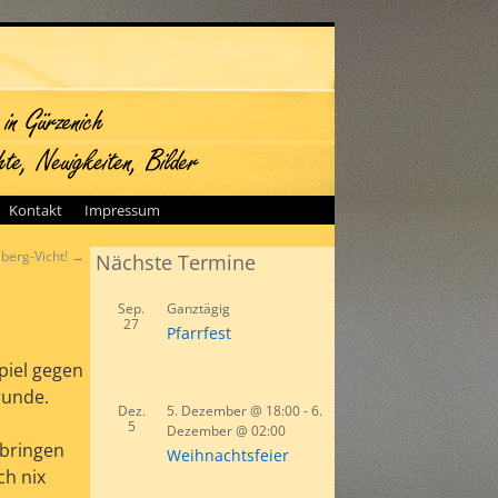
Kontakt
Impressum
lberg-Vicht!
→
Nächste Termine
Sep.
Ganztägig
27
Pfarrfest
piel gegen
runde.
Dez.
5. Dezember @ 18:00
-
6.
5
Dezember @ 02:00
 bringen
Weihnachtsfeier
ch nix