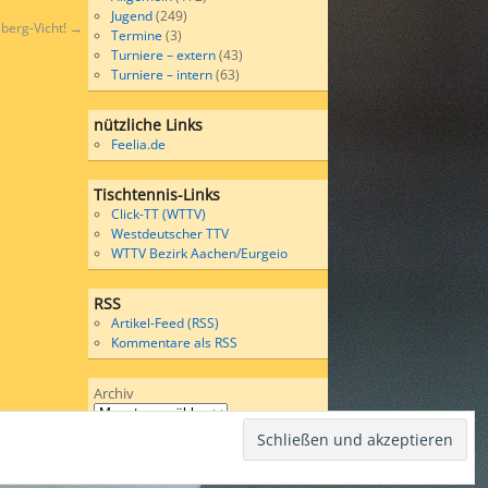
Jugend
(249)
lberg-Vicht!
→
Termine
(3)
Turniere – extern
(43)
Turniere – intern
(63)
nützliche Links
Feelia.de
Tischtennis-Links
Click-TT (WTTV)
Westdeutscher TTV
WTTV Bezirk Aachen/Eurgeio
RSS
Artikel-Feed (RSS)
Kommentare als RSS
Archiv
Wordpress
bases on