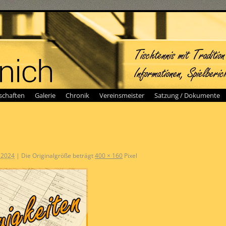
chaften
Galerie
Chronik
Vereinsmeister
Satzung / Dokumente
 2024
|
Die Originalgröße beträgt
400 × 160
Pixel