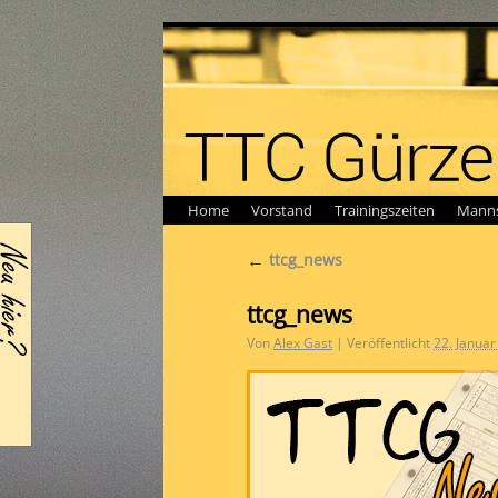
Home
Vorstand
Trainingszeiten
Manns
←
ttcg_news
ttcg_news
Von
Alex Gast
|
Veröffentlicht
22. Januar