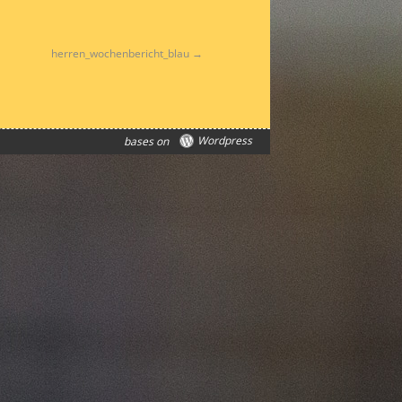
herren_wochenbericht_blau
Wordpress
bases on